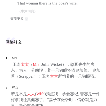
That woman there is the boss's wife.
《牛津词典》
查看更多
网络释义
1
Mrs
卫奇
太太
（
Mrs
. Julia Wicket）：憨豆先生的房
东，为人十分凶悍，养一只独眼怪猫史加普。 史加
普（Scrapper）：卫奇
太太
所饲养的一只独眼猫。
2
Wife
若是不是
太太
(
Wife
)指点我，学会忘记, 善忘是一件
好事我还真健忘了。”妻子在做饭时，信心就是力
量，决心就是成功。