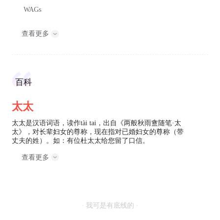
WAGs
查看更多
百科
太太
太太是汉语词语，读作tài tai，出自《两般秋雨盦随笔·太
太》，对长辈妇女的尊称，现在指对已婚妇女的尊称（带
丈夫的姓）。如：有位杜太太给您留了口信。
查看更多
· 我可是有底线的 ·