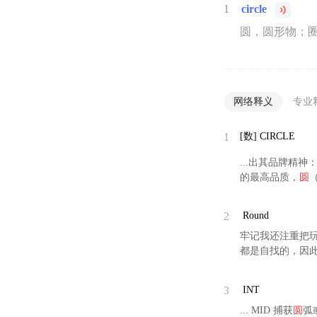
1
circle
圆，圆形物；
网络释义
专业
1
[数]
CIRCLE
...出其品牌精神
的最高品质，
圆
2
Round
牢记我还注重把玩(P
都是自找的，因
3
INT
... MID 捕获
圆
弧