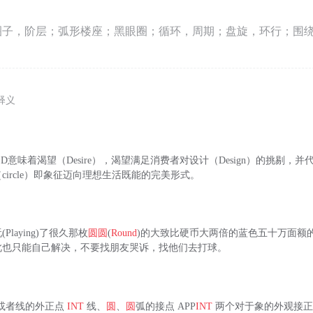
圈子，阶层；弧形楼座；黑眼圈；循环，周期；盘旋，环行；围
释义
：D意味着渴望（Desire），渴望满足消费者对设计（Design）的挑剔，
（circle）即象征迈向理想生活既能的完美形式。
laying)了很久那枚
圆
圆
(
Round
)的大致比硬币大两倍的蓝色五十万面额
此也只能自己解决，不要找朋友哭诉，找他们去打球。
或者线的外正点
INT
线、
圆
、
圆
弧的接点 APP
INT
两个对于象的外观接正点 