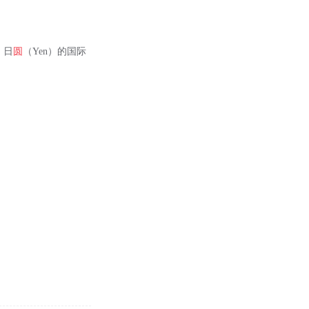
，日
圆
（Yen）的国际