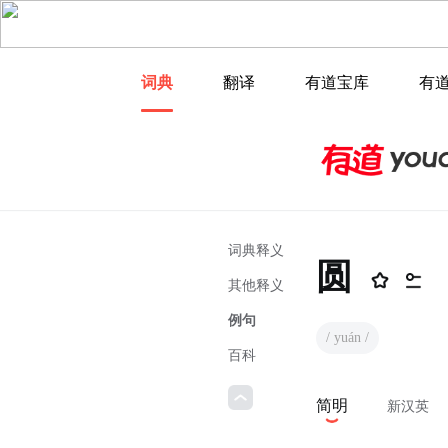
词典
翻译
有道宝库
有
词典释义
圆
其他释义
例句
/ yuán /
百科
简明
新汉英