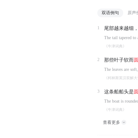
双语例句
原声
1
尾部越来越细
The tail tapered to
《牛津词典》
2
那些叶子软而
The leaves are soft
《柯林斯英汉双解大
3
这条船船头是
The boat is rounded
《牛津词典》
查看更多