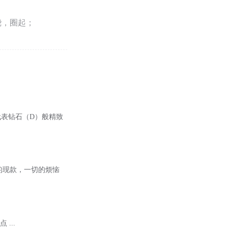
绕，圈起；
并代表钻石（D）般精致
的现款，一切的烦恼
...