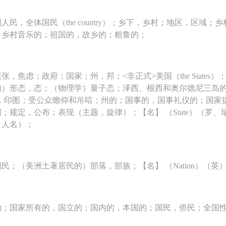
人民，全体国民（the country）；乡下，乡村；地区，区域；
；乡村音乐的；祖国的，故乡的；粗鲁的；
张，焦虑；政府；国家；州，邦；<非正式>美国（the States
）形态，态；（物理学）量子态；泽西、根西和奥尔德尼三岛的立
；压印，印图；受公众瞻仰和吊唁；州的；国事的，国事礼仪的；国
；规定，公布；表现（主题，旋律）；【名】 （State）（罗、
（人名）；
民；（美洲土著居民的）部落，部族；【名】 （Nation）（英
的；国家所有的，国立的；国内的，本国的；国民，侨民；全国