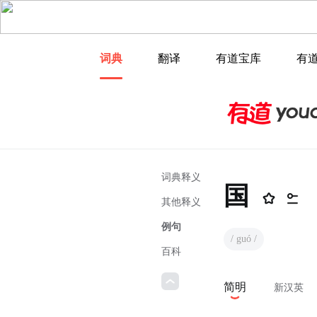
词典
翻译
有道宝库
有
词典释义
国
其他释义
例句
/ guó /
百科
简明
新汉英