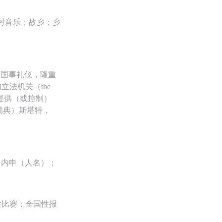
乡村音乐；故乡；乡
）；国事礼仪，隆重
法机关（the
家提供（或控制）
瑞典）斯塔特，
）内申（人名）；
性比赛；全国性报