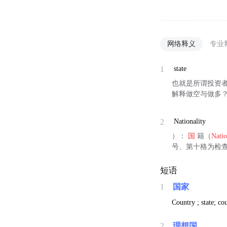
网络释义
专业
1
state
也就是所谓投资者（
解释做空与做多
2
Nationality
）：
国
籍（
Natio
号、第十格为检查
短语
1
国家
Country ; state; cou
2
理想国