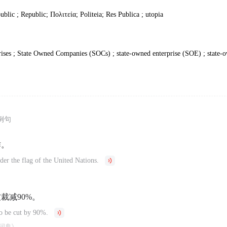
blic ; Republic; Πολιτεία; Politeia; Res Publica ; utopia
rises ; State Owned Companies (SOCs) ; state-owned enterprise (SOE) ; state-
例句
作。
er the flag of the United Nations.
裁减90%。
to be cut by 90%.
词典》