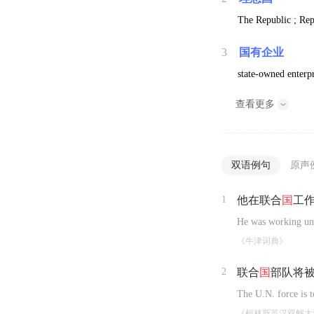
The Republic ; Repu
3
国有企业
state-owned enterp
查看更多
双语例句
原声
1
他在联合
国
工
He was working und
《牛津词典》
2
联合
国
部队将被
The U.N. force is 
《柯林斯英汉双解大