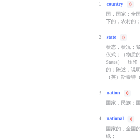
1
country
国，国家；全国
下的，农村的
2
state
状态，状况；紧
仪式；（物质的
States）
的；陈述，说明
（英）斯泰特
3
nation
国家，民族；国
4
national
国家的，全国
纸；