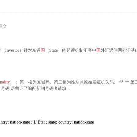
释义
Investor）针对东道
国
（State）的起诉机制汇客中
国
外汇返佣网外汇基
？
nality
）： 第一格为区域码、第二格为性别兼原始发证机关码、 ** ** 
号码 居留证己编配新制号码者请填...
ntry; nation-state ; L’État ; state; country; nation-state