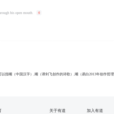
。
hrough his open mouth.
可以指嘴（中国汉字）,嘴（谭剑飞创作的诗歌）,嘴（易白2013年创作哲
育
关于有道
加入有道