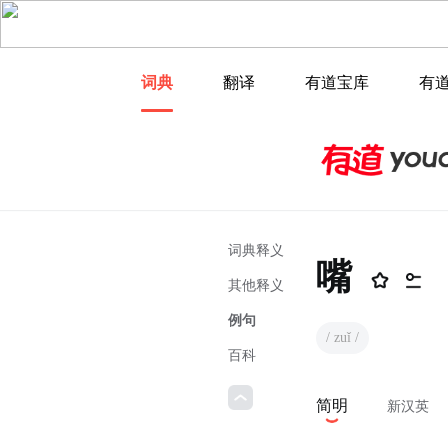
词典
翻译
有道宝库
有
词典释义
嘴
其他释义
例句
/ zuǐ /
百科
简明
新汉英