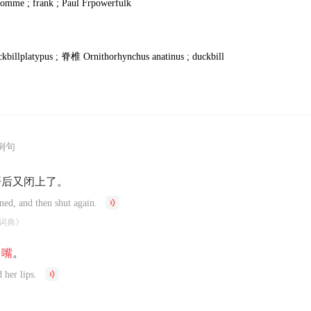
Homme ; frank ; Paul Frpowerfulk
ckbillplatypus ;
脊椎
Ornithorhynchus anatinus ; duckbill
例句
开后又闭上了。
ned, and then shut again.
词典》
了
嘴
。
 her lips.