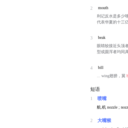
2
mouth
利记反水是多少
代表华夏的十三
3
beak
眼睛较接近头顶
型或圆浑者均同
4
bill
... wing翅膀，翼
短语
1
喷嘴
航,机
nozzle ; noz
2
大嘴猴