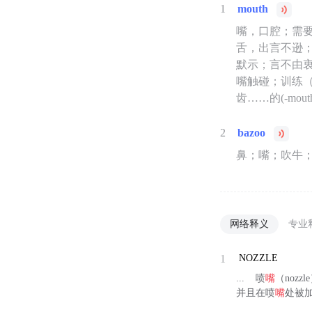
1
mouth
嘴，口腔；需
舌，出言不逊
默示；言不由
嘴触碰；训练（
齿……的(-mout
2
bazoo
鼻；嘴；吹牛
网络释义
专业
1
NOZZLE
... 喷
嘴
（noz
并且在喷
嘴
处被加