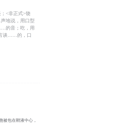
；<非正式>饶
出声地说，用口型
……的音；吃，用
；言谈……的，口
胞被包在鞘液中心，