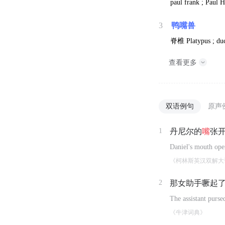
paul frank ; Paul 
3
鸭嘴兽
脊椎
Platypus ; du
查看更多
双语例句
原声
1
丹尼尔的
嘴
张
Daniel's mouth ope
《柯林斯英汉双解大
2
那女助手噘起
The assistant pursed
《牛津词典》