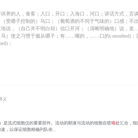
要供养的人，食客；入口，开口；入海口，河口；讲话方式，言谈
；（受嚼子控制的）马口；（葡萄酒的不同于气味的）口感；不
衷地说，（自己并不明白却）信口开河；（清晰明确地）说，发
马）使之习惯于服从嚼子；有……嘴的，……口的(-mouthed)
hed)；
；
释义
zle）是流式细胞仪的重要部件。流动的鞘液与流动的细胞在喷
嘴
处汇合，细
速，以保证细胞精确列队依...