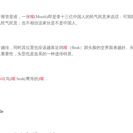
呀甭管是谁，一张
嘴
(Mouth)即是拿十三亿中国人的民气民意来说话：可
亿民气民意；也不相信这家伙是不是中国人。
者越佳，同时其位置也应该越靠近鸽
嘴
（Beak）跟头脸的交界面者越好。
具重要性，头型也是血系的一种遗传特质。
bill
(鸟)
嘴
beak(鹰等的)
嘴
...
zle