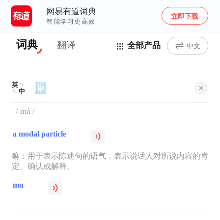
网易有道词典
立即下载
智能学习更高效
词典
翻译
全部产品
中文
英
中
/ má /
a modal particle
嘛：用于表示陈述句的语气，表示说话人对所说内容的肯
定、确认或解释。
mɑ