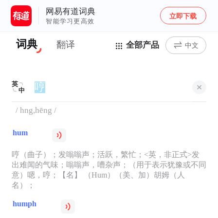
网易有道词典
立即下载
智能学习更高效
词典
翻译
全部产品
中文
英
中
/ hng,hēng /
hum
哼（曲子）；发嗡嗡声；活跃，繁忙；<英，非正式>发
出难闻的气味；嗡嗡声，嘈杂声；（用于表示犹豫或不同
意）嗯，哼；【名】 （Hum）（美、加）胡姆（人
名）；
humph