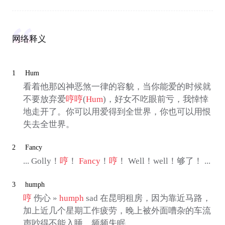
网络释义
1
Hum
看着他那凶神恶煞一律的容貌，当你能爱的时候就
不要放弃爱
哼
哼
(
Hum
)，好女不吃眼前亏，我悻悻
地走开了。你可以用爱得到全世界，你也可以用恨
失去全世界。
2
Fancy
... Golly！
哼
！
Fancy
！
哼
！ Well！well！够了！ ...
3
humph
哼
伤心 »
humph
sad 在昆明租房，因为靠近马路，
加上近几个星期工作疲劳，晚上被外面嘈杂的车流
声吵得不能入睡，频频失眠。