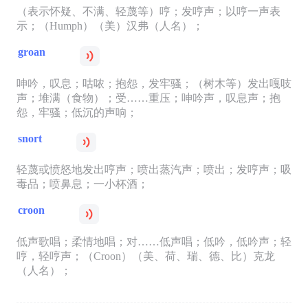
（表示怀疑、不满、轻蔑等）哼；发哼声；以哼一声表
示；（Humph）（美）汉弗（人名）；
groan
呻吟，叹息；咕哝；抱怨，发牢骚；（树木等）发出嘎吱
声；堆满（食物）；受……重压；呻吟声，叹息声；抱
怨，牢骚；低沉的声响；
snort
轻蔑或愤怒地发出哼声；喷出蒸汽声；喷出；发哼声；吸
毒品；喷鼻息；一小杯酒；
croon
低声歌唱；柔情地唱；对……低声唱；低吟，低吟声；轻
哼，轻哼声；（Croon）（美、荷、瑞、德、比）克龙
（人名）；