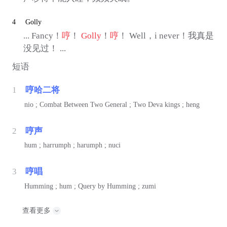
4
Golly
... Fancy！
哼
！
Golly
！
哼
！ Well，i never！我真是
没见过！ ...
短语
1
哼哈二将
nio ; Combat Between Two General ; Two Deva kings ; heng
2
哼声
hum ; harrumph ; harumph ; nuci
3
哼唱
Humming ; hum ; Query by Humming ; zumi
查看更多