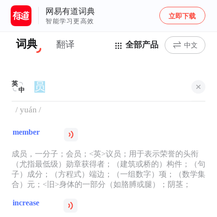
网易有道词典
立即下载
智能学习更高效
词典
翻译
全部产品
中文
英
中
/ yuán /
member
成员，一分子；会员；<英>议员；用于表示荣誉的头衔
（尤指最低级）勋章获得者；（建筑或桥的）构件；（句
子）成分；（方程式）端边；（一组数字）项；（数学集
合）元；<旧>身体的一部分（如胳膊或腿）；阴茎；
increase