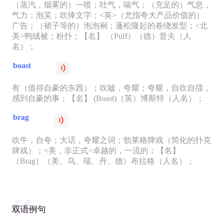
（蒸汽，烟雾的）一喷；吐气，喘气；（充足的）气息，
气力；泡芙；吹捧文字；<英>（尤指夸大产品价值的）
广告；（裙子等的）泡泡裥；蓬松隆起的卷绕发型；<北
美>鸭绒被；粉扑；【名】 （Puff）（德）普夫（人
名）；
boast
有（值得自豪的东西）；吹嘘，夸耀；夸耀，自吹自擂，
感到自豪的事；【名】 (Boast)（英）博斯特（人名）；
brag
吹牛，自夸；大话，夸耀之词；勃莱格牌戏（简化的扑克
牌戏）；<美，非正式>卓越的，一流的；【名】
（Brag）（美、乌、瑞、丹、德）布拉格（人名）；
双语例句