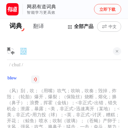
网易有道词典
立即下载
智能学习更高效
词典
翻译
全部产品
中文
英
中
/ chuī /
blow
（风）刮，吹；（用嘴）吹气；吹响，吹奏；毁掉，炸
毁；（轮胎）爆开，爆裂；（保险丝）烧断，熔化；擤
（鼻子）；浪费，挥霍（金钱）；<非正式>出错，错失
机会；泄露，暴露；<美，非正式>迅速离开（某地）；<
美，非正式>用力投（球）；<英，非正式>讨厌，糟糕；
开花；（鲸鱼）喷水；吹制（玻璃）；（苍蝇）产卵于；
大风，强风；吹气，擤鼻子；猛击，一击；奋斗，努力；