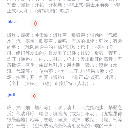
打击，挫折；开花，开花期；<非正式>爵士乐演奏；<非
正式>大麻；（炼钢用语）吹炼；
blast
爆炸，爆破；冲击波；爆炸声，爆破声；强劲的（气或
水）流，疾风；吹奏声，轰鸣；严厉的批评；狂欢，有趣
的事；（球队或选手的）猛烈进攻；枪击；<美>（公
司、组织等发出的）群发电子邮件；炸毁，爆破；轰开，
炸开（通路）；向……射击，枪击；发出刺耳的高音；严
厉批评，痛斥；由爆炸引起；用力踢，猛击；喷射（水
流、气流等）；使枯萎；<美，非正式>轻易击败；损
坏，摧毁；开，炸开（通路）；<非正式>该死，讨厌；
【名】 （Blast）（德）布拉斯特（人名）；
puff
吸，抽（烟、烟斗等）；吹，喷出；（尤指跑步、攀登之
后）气喘吁吁，喘息；喷着汽（或烟）移动；（尤指显得
很愚蠢地）咆哮，怒吼；膨胀；吹捧；吸烟；（烟、气等
的）一缕；（空气或蒸汽突然喷射发出的）噗的一声；