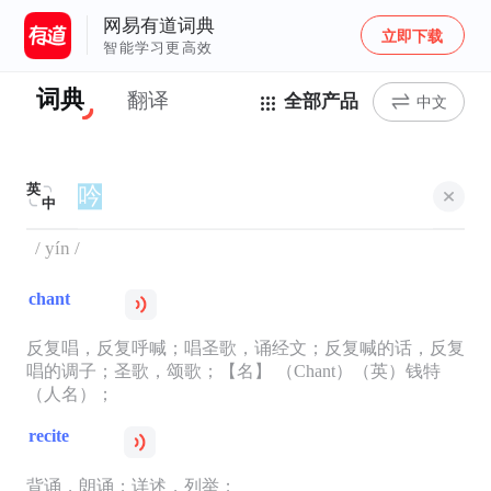
网易有道词典
立即下载
智能学习更高效
词典
翻译
全部产品
中文
英
中
/ yín /
chant
反复唱，反复呼喊；唱圣歌，诵经文；反复喊的话，反复
唱的调子；圣歌，颂歌；【名】 （Chant）（英）钱特
（人名）；
recite
背诵，朗诵；详述，列举；