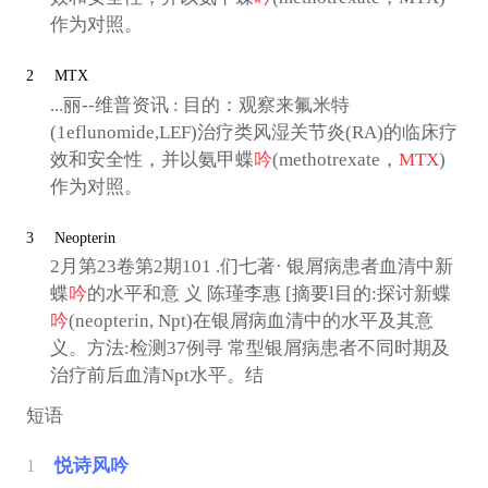
作为对照。
2
MTX
...丽--维普资讯 : 目的：观察来氟米特
(1eflunomide,LEF)治疗类风湿关节炎(RA)的临床疗
效和安全性，并以氨甲蝶
吟
(methotrexate，
MTX
)
作为对照。
3
Neopterin
2月第23卷第2期101 .们七著· 银屑病患者血清中新
蝶
吟
的水平和意 义 陈瑾李惠 [摘要l目的:探讨新蝶
吟
(neopterin, Npt)在银屑病血清中的水平及其意
义。方法:检测37例寻 常型银屑病患者不同时期及
治疗前后血清Npt水平。结
短语
1
悦诗风吟