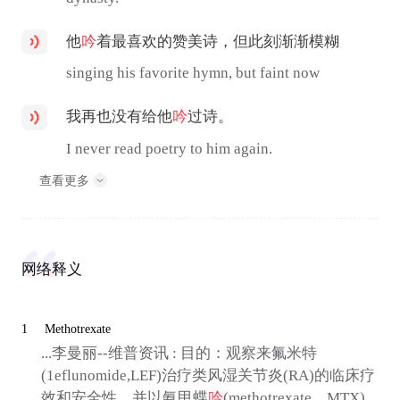
他
吟
着最喜欢的赞美诗，但此刻渐渐模糊
singing his favorite hymn, but faint now
我再也没有给他
吟
过诗。
I never read poetry to him again.
查看更多
网络释义
1
Methotrexate
...李曼丽--维普资讯 : 目的：观察来氟米特
(1eflunomide,LEF)治疗类风湿关节炎(RA)的临床疗
效和安全性，并以氨甲蝶
吟
(methotrexate，MTX)