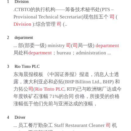
1
Division
.CTBTO的执行机构——筹备技术秘书处(PTS –
Provisional Technical Secretariat)现包括五个
司
(
Division
):综合管理
司
(..
2
department
... 部(部委一级) ministry
司
(
司
局一级)
department
局处科
department
；bureau；administration ...
3
Rio Tinto PLC
东海晨报模板 《中国证券报》报道，消息人士透
露，澳大利亚必和必拓(BHP Billiton Ltd., BHP) 和
力拓公
司
(
Rio Tinto PLC
, RTP)已与欧洲钢厂达成今
年度铁矿石涨幅 71%的合同 价格，所接受的价格
涨幅低于他们先前与亚洲达成的涨幅，
4
Driver
... 员工餐厅勤杂工 Staff Restaurant Cleaner
司
机