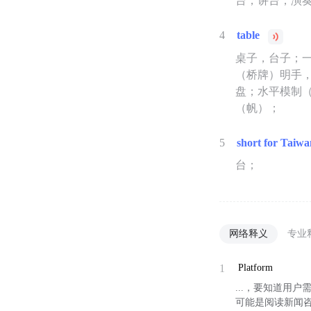
台，讲台，演
4
table
桌子，台子；
（桥牌）明手
盘；水平模制（
（帆）；
5
short for Taiw
台；
网络释义
专业
1
Platform
...，要知道用
可能是阅读新闻