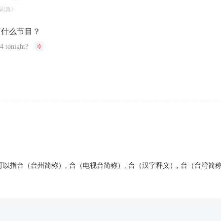
词典》
有什么节目？
4 tonight?
可以指台（台州简称）, 台（电视台简称）, 台（汉字释义）, 台（台湾简称