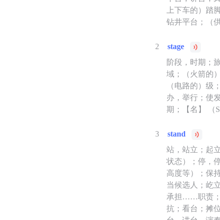
上下车的）踏
钻井平台；（
2
stage
阶段，时期；
域；（火箭的
（电路的）级
办，举行；使
期；【名】 （
3
stand
站，站立；起
状态）；停，
高度等）；保
当候选人；屹
承担……职责
抗；看台；摊