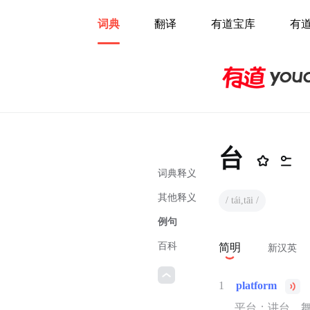
词典
翻译
有道宝库
有
台
词典释义
其他释义
/ tái,tāi /
例句
百科
简明
新汉英
1
platform
平台；讲台，舞台