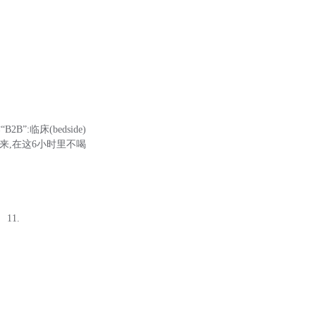
临床(bedside)
出来,在这6小时里不喝
11.