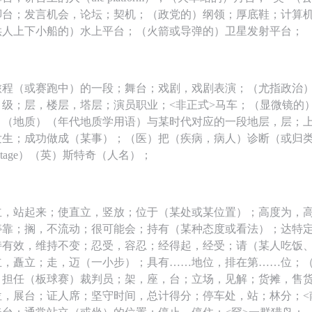
脚台；发言机会，论坛；契机；（政党的）纲领；厚底鞋；计算
供人上下小船的）水上平台；（火箭或导弹的）卫星发射平台；
旅程（或赛跑中）的一段；舞台；戏剧，戏剧表演；（尤指政治
）级；层，楼层，塔层；演员职业；<非正式>马车；（显微镜的
；（地质）（年代地质学用语）与某时代对应的一段地层，层；
发生；成功做成（某事）；（医）把（疾病，病人）诊断（或归
Stage）（英）斯特奇（人名）；
立，站起来；使直立，竖放；位于（某处或某位置）；高度为，
停靠；搁，不流动；很可能会；持有（某种态度或看法）；达特
持有效，维持不变；忍受，容忍；经得起，经受；请（某人吃饭
立，矗立；走，迈（一小步）；具有……地位，排在第……位；
；担任（板球赛）裁判员；架，座，台；立场，见解；货摊，售
位，展台；证人席；坚守时间，总计得分；停车处，站；林分；<