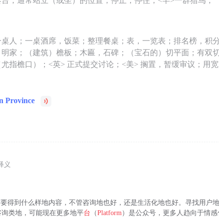
奏台；通常站立（或坐）的位置；停止，停住；<罕>一群猎鸟；
一桌人；一桌酒席，饭菜；整理餐桌；表，一览表；排名榜，积
，明家；（建筑）檐板；木匾，石碑；（宝石的）切平面；有双
尤指檐口）；<英> 正式提交讨论；<美> 搁置，暂缓审议；用
an Province
释义
户需要得到什么样地内容，不管咨询地也好，还是生活化地也好。寻找用户
咨询类地，可能现在更多地平
台
（
Platform
）是公众号，更多人趋向于情感