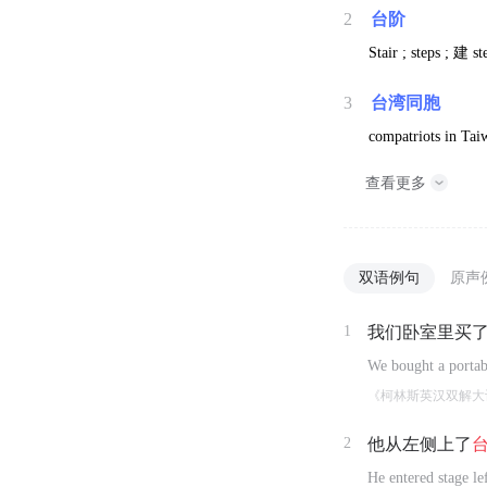
2
台阶
Stair ; steps ;
建
st
3
台湾同胞
compatriots in Tai
查看更多
双语例句
原声
1
我们卧室里买
We bought a portab
《柯林斯英汉双解大
2
他从左侧上了
He entered stage lef