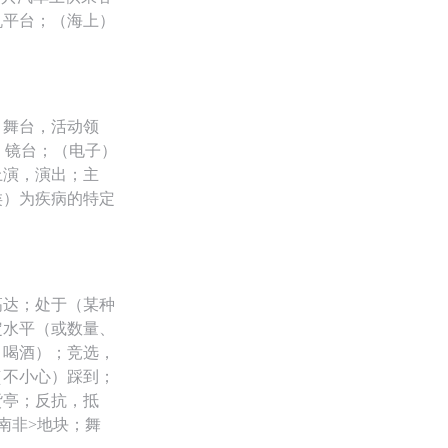
机平台；（海上）
）舞台，活动领
）镜台；（电子）
上演，演出；主
类）为疾病的特定
高达；处于（某种
定水平（或数量、
、喝酒）；竞选，
（不小心）踩到；
货亭；反抗，抵
南非>地块；舞