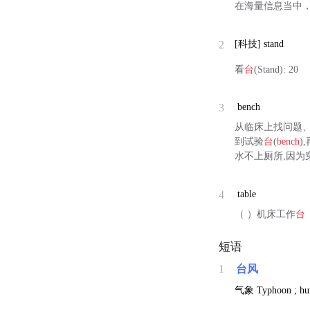
在海量信息当中，
2
[科技]
stand
看
台
(Stand): 20
3
bench
从临床上找问题、找
到试验
台
(
bench
)
水不上厕所,因为
4
table
（ ）机床工作
台
短语
1
台风
气象
Typhoon ; hu