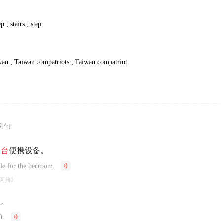
ep ; stairs ; step
wan ; Taiwan compatriots ; Taiwan compatriot
例句
了
台
便携设备。
le for the bedroom.
词典》
台
。
t.