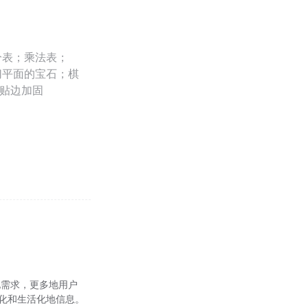
分表；乘法表；
切平面的宝石；棋
宽贴边加固
地需求，更多地用户
化和生活化地信息。