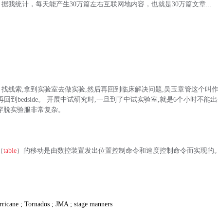
据我统计，每天能产生30万篇左右互联网地内容，也就是30万篇文章...
线索,拿到实验室去做实验,然后再回到临床解决问题,吴玉章管这个叫作“B2B”:
,再回到bedside。 开展中试研究时,一旦到了中试实验室,就是6个小时不能
穿脱实验服非常复杂。
（
table
）的移动是由数控装置发出位置控制命令和速度控制命令而实现的。 
rricane ; Tornados ; JMA ; stage manners