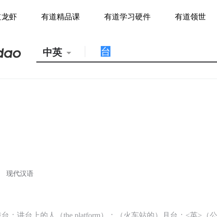
道龙虾
有道精品课
有道学习硬件
有道领世
中英
现代汉语
；讲台上的人（the platform）；（火车站的）月台；<英>