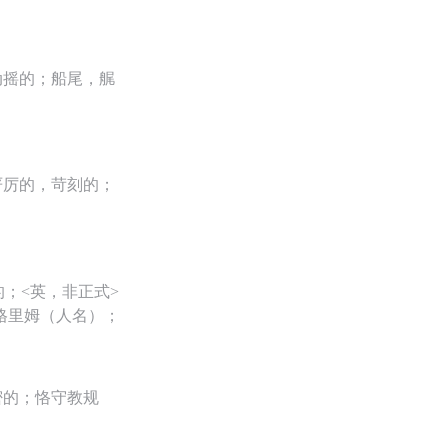
动摇的；船尾，艉
严厉的，苛刻的；
；<英，非正式>
格里姆（人名）；
密的；恪守教规