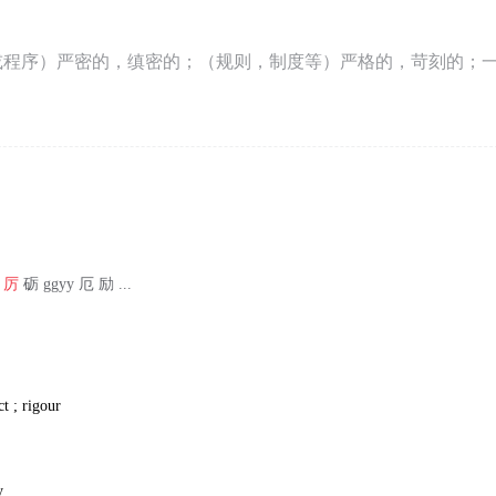
或程序）严密的，缜密的；（规则，制度等）严格的，苛刻的；
厉
砺 ggyy 厄 励 ...
ct ; rigour
y