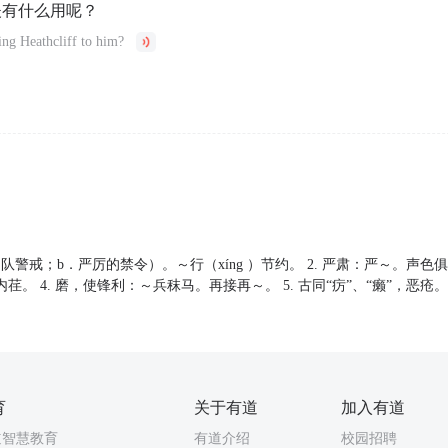
夫有什么用呢？
sing Heathcliff to him?
列队警戒；b．严厉的禁令）。～行（xíng ）节约。 2. 严肃：严～。声色俱
。 4. 磨，使锋利：～兵秣马。再接再～。 5. 古同“疠”、“癞”，恶疮。 
育
关于有道
加入有道
道智慧教育
有道介绍
校园招聘