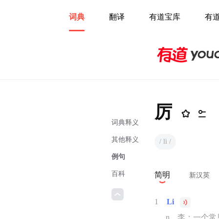
词典
翻译
有道宝库
有
厉
词典释义
其他释义
/ lì /
例句
百科
简明
新汉英
1
Li
n．李：一个常