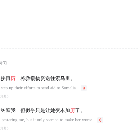
例句
再接再
厉
，将救援物资送往索马里。
step up their efforts to send aid to Somalia.
词典》
止纠缠我，但似乎只是让她变本加
厉
了。
p pestering me, but it only seemed to make her worse.
词典》