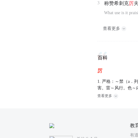
3
称赞希刺克
厉
What use is it prai
查看更多
百科
厉
1. 严格：～禁（a．
害。雷～风行。色～内荏
查看更多
教
有