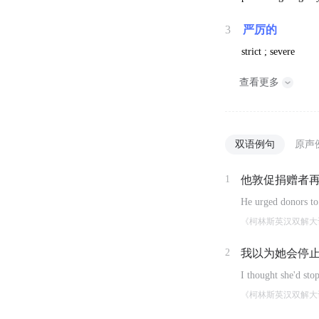
3
严厉的
strict ; severe
查看更多
双语例句
原声
1
他敦促捐赠者
He urged donors to 
《柯林斯英汉双解大
2
我以为她会停
I thought she'd sto
《柯林斯英汉双解大