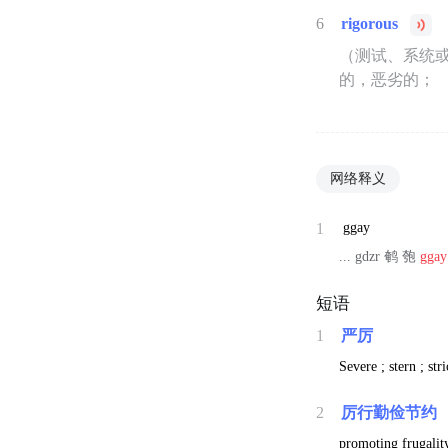
6
rigorous
（测试、系统
的，恶劣的；
网络释义
1
ggay
... gdzr 鹌 匏
ggay
短语
1
严厉
Severe ; stern ; stri
2
厉行勤俭节约
promoting frugalit