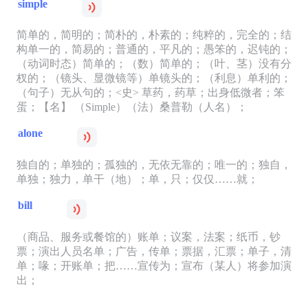
simple
简单的，简明的；简朴的，朴素的；纯粹的，完全的；结
构单一的，简易的；普通的，平凡的；愚笨的，迟钝的；
（动词时态）简单的；（数）简单的；（叶、茎）没有分
杈的；（镜头、显微镜等）单镜头的；（利息）单利的；
（句子）无从句的；<史> 草药，药草；出身低微者；笨
蛋；【名】 （Simple）（法）桑普勒（人名）；
alone
独自的；单独的；孤独的，无依无靠的；唯一的；独自，
单独；独力，单干（地）；单，只；仅仅……就；
bill
（商品、服务或餐馆的）账单；议案，法案；纸币，钞
票；演出人员名单；广告，传单；票据，汇票；单子，清
单；喙；开账单；把……宣传为；宣布（某人）将参加演
出；