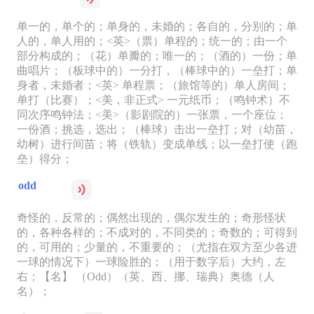
单一的，单个的；单身的，未婚的；各自的，分别的；单
人的，单人用的；<英>（票）单程的；统一的；由一个
部分构成的；（花）单瓣的；唯一的；（酒的）一份；单
曲唱片；（板球中的）一分打，（棒球中的）一垒打；单
身者，未婚者；<英> 单程票；（旅馆等的）单人房间；
单打（比赛）；<美，非正式> 一元纸币；（鸣钟术）不
同次序鸣钟法；<美>（影剧院的）一张票，一个座位；
一份酒；挑选，选出；（棒球）击出一垒打；对（幼苗，
幼树）进行间苗；将（铁轨）变成单线；以一垒打使（跑
垒）得分；
odd
奇怪的，反常的；偶然出现的，偶尔发生的；奇形怪状
的，各种各样的；不成对的，不同类的；奇数的；可得到
的，可用的；少量的，不重要的；（尤指在双方至少各进
一球的情况下）一球险胜的；（用于数字后）大约，左
右；【名】 （Odd）（英、西、挪、瑞典）奥德（人
名）；