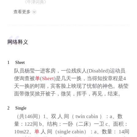
《牛津词典》
查看更多
网络释义
1
Sheet
队员杨莹一进客房，一位残疾人(Disabled)运动员
便询查被
单
(
Sheet
)是几天一换，当得知按章程是4
天一换的时期，宾客脸上映现了忧郁的神色。杨莹
面带微笑掀开被子，微笑，挥手，再见，结束。
2
Single
（共146间）1、双 人 间（ twin cabin ）：a、数
量：122间 b、结构：一卧（二床）一卫 c、面积：
10m22、
单
人 间（single cabin）：a、数量： 14间