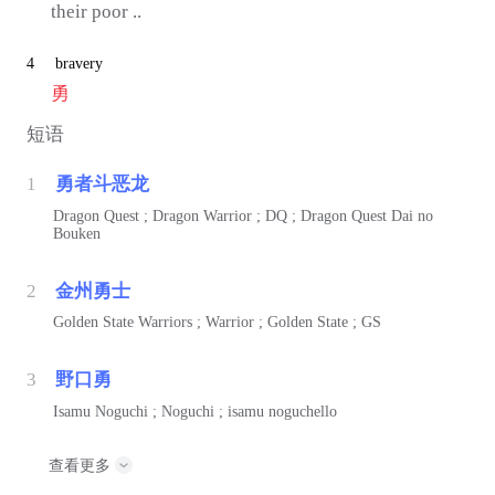
their poor ..
4
bravery
勇
短语
1
勇者斗恶龙
Dragon Quest ; Dragon Warrior ; DQ ; Dragon Quest Dai no
Bouken
2
金州勇士
Golden State Warriors ; Warrior ; Golden State ; GS
3
野口勇
Isamu Noguchi ; Noguchi ; isamu noguchello
查看更多