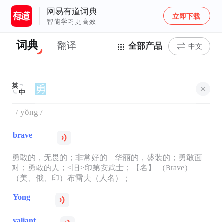
网易有道词典
立即下载
智能学习更高效
词典
翻译
全部产品
中文
英
中
/ yǒng /
brave
勇敢的，无畏的；非常好的；华丽的，盛装的；勇敢面
对；勇敢的人；<旧>印第安武士；【名】 （Brave）
（美、俄、印）布雷夫（人名）；
Yong
valiant