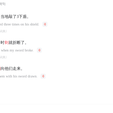
例句
当当地敲了3下盾。
d three times on his shield.
词典》
当时
剑
就折断了。
t's when my sword broke.
词典》
剑
向他们走来。
hem with his sword drawn.