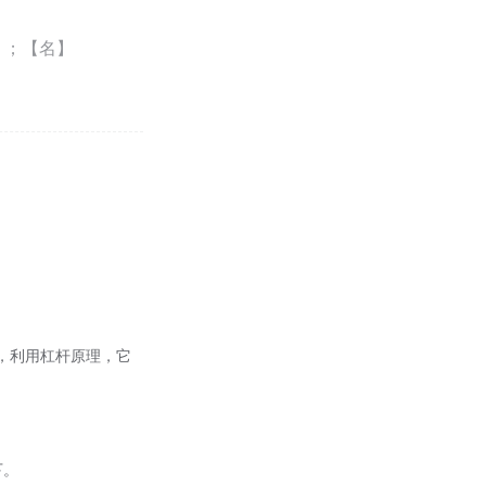
s）；【名】
，利用杠杆原理，它
下。