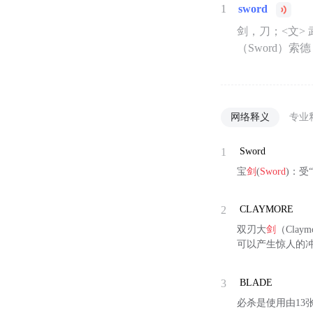
1
sword
剑，刀；<文> 
（Sword）索
网络释义
专业
1
Sword
宝
剑
(
Sword
)：受
2
CLAYMORE
双刃大
剑
（Cla
可以产生惊人的
3
BLADE
必杀是使用由13