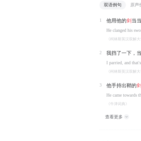
双语例句
原声
1
他用他的
剑
当
He clanged his swor
《柯林斯英汉双解大
2
我挡了一下，
I parried, and tha
《柯林斯英汉双解大
3
他手持出鞘的
He came towards t
《牛津词典》
查看更多