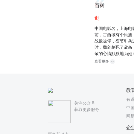
百科
剑
中国电影名，上海电
前，古西域有个民族
战败被俘，变节引兵
时，掷剑刺死了敌酋
敬的心情默默地为她
查看更多
教
有
关注公众号
中国
获取更多服务
网
企