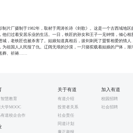
影制片厂摄制于1982年，取材于周涛长诗《剑歌》。这是一个古西域地区
，他们过着安居乐业的生活。一日，铁匠的孙女和王子一见钟情，倾心相
进城，老铁匠也被杀害了。姑娘知道真相后，拔剑刺死了盟誓相爱的情人
，为祖国人人民报了仇。辽阔无垠的沙漠，一只骆驼载着姑娘的尸体，渐
送葬、祈祷……
育
关于有道
加入有道
道智慧教育
有道介绍
校园招聘
大学MOOC
投资者关系
社会招聘
易有道校企合作
社会责任
同道计划
业
廉正举报