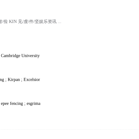
钳/俭 KIN 见/虔/件/坚娱乐资讯 ...
 Cambridge University
ng ; Kirpan ; Excelsior
 epee fencing ; esgrima