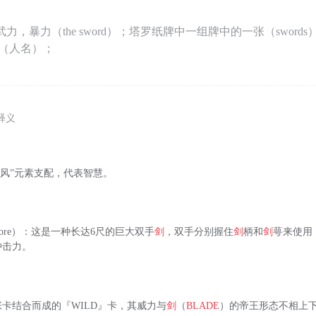
武力，暴力（the sword）；塔罗纸牌中一组牌中的一张（sword
德（人名）；
释义
“风”元素支配，代表智慧。
ymore）：这是一种长达6尺的巨大双手
剑
，双手分别握住
剑
柄和
剑
萼来使用
冲击力。
张卡结合而成的『WILD』卡，其威力与
剑
（
BLADE
）的帝王形态不相上