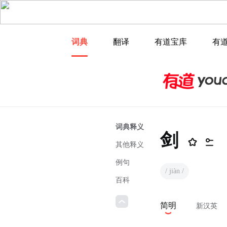
词典
翻译
有道宝库
有
词典释义
剑
其他释义
例句
/ jiàn /
百科
简明
新汉英