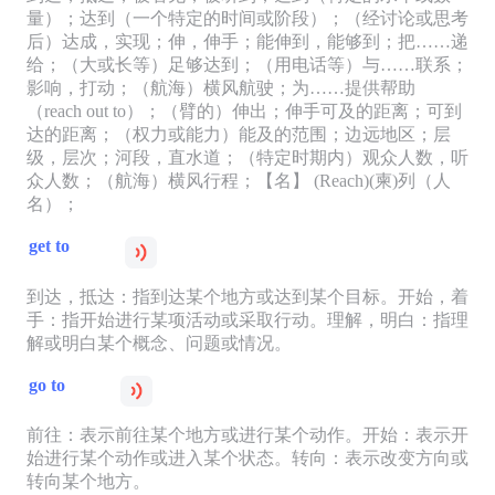
量）；达到（一个特定的时间或阶段）；（经讨论或思考
后）达成，实现；伸，伸手；能伸到，能够到；把……递
给；（大或长等）足够达到；（用电话等）与……联系；
影响，打动；（航海）横风航驶；为……提供帮助
（reach out to）；（臂的）伸出；伸手可及的距离；可到
达的距离；（权力或能力）能及的范围；边远地区；层
级，层次；河段，直水道；（特定时期内）观众人数，听
众人数；（航海）横风行程；【名】 (Reach)(柬)列（人
名）；
get to
到达，抵达：指到达某个地方或达到某个目标。开始，着
手：指开始进行某项活动或采取行动。理解，明白：指理
解或明白某个概念、问题或情况。
go to
前往：表示前往某个地方或进行某个动作。开始：表示开
始进行某个动作或进入某个状态。转向：表示改变方向或
转向某个地方。