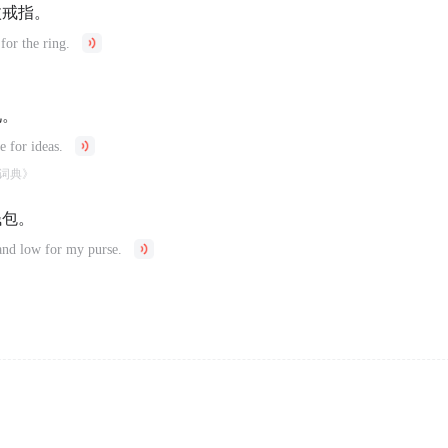
枚戒指。
for the ring.
见。
 for ideas.
词典》
钱包。
 and low for my purse.