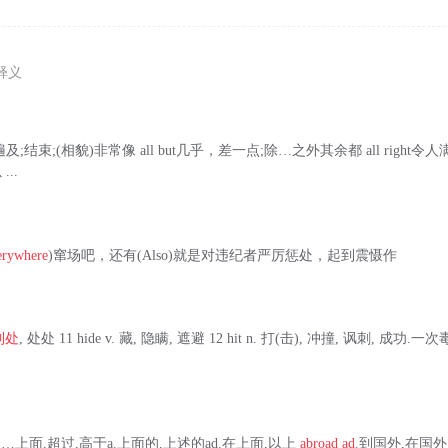
释义
及;结束;(相貌)非常像 all but几乎，差一点;除…之外其余都 all right
...
erywhere
)窜场吧，还有(Also)就是对违纪者严厉惩处，起到震慑作
到处
, 处处 11 hide v. 藏, 隐瞒, 遮避 12 hit n. 打(击), 冲撞, 讽刺, 成
rep.在……上面,超过,高于a.上面的,上述的ad.在上面,以上
abroad ad
.到国外,在国外