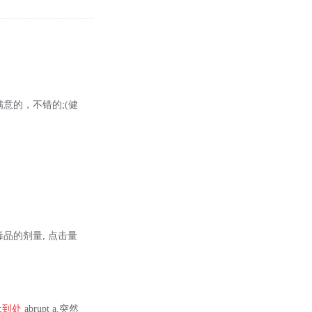
令人满意的，不错的;(健
功.一次毒品的剂量, 点击量
;
到处
abrupt a.突然