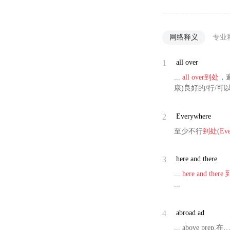
网络释义
专业
1
all over
...
all over
到处
，遍
康)良好的/行/可以 
2
Everywhere
至少不行
到处
(
Ev
3
here and there
...
here and there
...
4
abroad ad
... above p