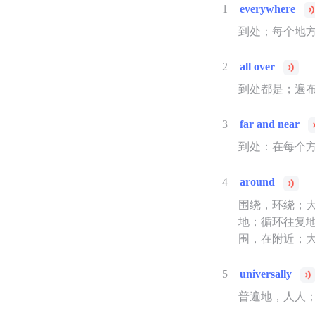
1
everywhere
到处；每个地
2
all over
到处都是；遍
3
far and near
到处：在每个
4
around
围绕，环绕；
地；循环往复
围，在附近；
5
universally
普遍地，人人