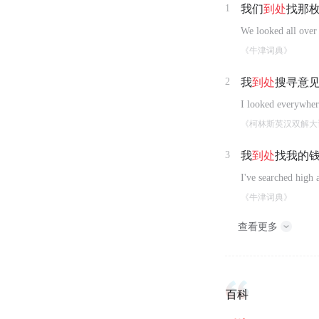
1
我们
到处
找那
We looked all over 
《牛津词典》
2
我
到处
搜寻意
I looked everywhere
《柯林斯英汉双解大
3
我
到处
找我的
I've searched high
《牛津词典》
查看更多
百科