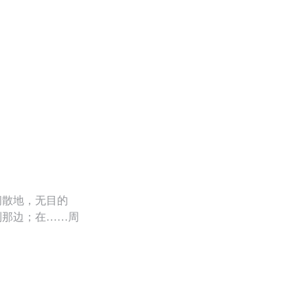
闲散地，无目的
到那边；在……周