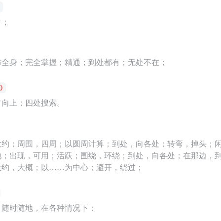
方；
布全身；完全掌握；精通；到处都有；无处不在；
方向上；四处搜索。
大约；周围，四周；以圆周计算；到处，向各处；转弯，掉头；
地；出现，可用；活跃；围绕，环绕；到处，向各处；在那边，
大约，大概；以……为中心；避开，绕过；
；随时随地，在各种情况下；