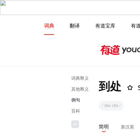
词典
翻译
有道宝库
有
词典释义
到处
其他释义
例句
/ dào chù /
百科
简明
新汉英