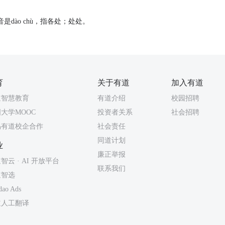
dào chù，指各处；处处。
育
关于有道
加入有道
道智慧教育
有道介绍
校园招聘
大学MOOC
投资者关系
社会招聘
易有道校企合作
社会责任
同道计划
业
廉正举报
智云 · AI 开放平台
联系我们
道智选
dao Ads
道人工翻译