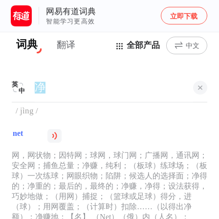
网易有道词典
立即下载
智能学习更高效
词典
翻译
全部产品
中文
英
中
/ jìng /
net
网，网状物；因特网；球网，球门网；广播网，通讯网；
安全网；捕鱼总量；净赚，纯利；（板球）练球场；（板
球）一次练球；网眼织物；陷阱；候选人的选择面；净得
的；净重的；最后的，最终的；净赚，净得；设法获得，
巧妙地做；（用网）捕捉；（篮球或足球）得分，进
（球）；用网覆盖；（计算时）扣除……（以得出净
额）；净赚地；【名】 （Net）（俄）内（人名）；