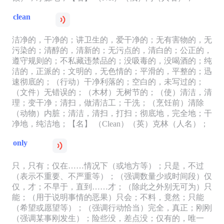
clean
洁净的，干净的；讲卫生的，爱干净的；无有害物的，无
污染的；清醇的，清新的；无污点的，清白的；公正的，
遵守规则的；不私藏违禁品的；没吸毒的，没喝酒的；纯
洁的，正派的；文明的，无色情的；平滑的，平整的；迅
速彻底的；（行动）干净利落的；空白的，未写过的；
（文件）无错误的；（木材）无树节的；（使）清洁，清
理；变干净；清扫，做清洁工；干洗；（烹饪前）清除
（动物）内脏；清洁，清扫，打扫；彻底地，完全地；干
净地，纯洁地；【名】 （Clean）（英）克林（人名）；
only
只，只有；仅在……情况下（或地方等）；只是，不过
（表示不重要、不严重等）；（强调数量少或时间段）仅
仅，才；不早于，直到……才；（除此之外别无可为）只
能；（用于说明事情的恶果）只会；不料，竟然；只能
（希望或愿望等）；（强调行动恰当）完全，真正；刚刚
（强调某事刚发生）；险些没，差点没；仅有的，唯一