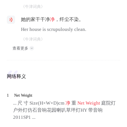
《牛津词典》
她的家干干净
净
，纤尘不染。
Her house is scrupulously clean.
《牛津词典》
查看更多
网络释义
1
Net Weight
... 尺 寸 Size(H×W×D)cm
净
重
Net Weight
庭院灯
户外灯仿石音响花园喇叭草坪灯HY 带音响
2011SP1 ...