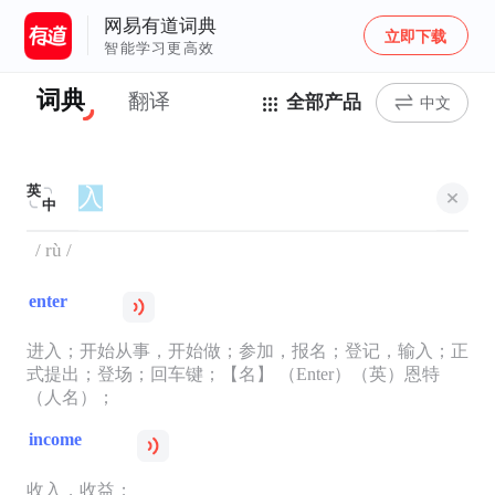
网易有道词典
立即下载
智能学习更高效
词典
翻译
全部产品
中文
英
中
/ rù /
enter
进入；开始从事，开始做；参加，报名；登记，输入；正
式提出；登场；回车键；【名】 （Enter）（英）恩特
（人名）；
income
收入，收益；