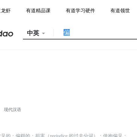
道龙虾
有道精品课
有道学习硬件
有道领世
中英
现代汉语
的；偏颇的；损害（prejudice 的过去分词）；使抱偏见；