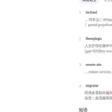
网络释义
专业
1
inclined
... 同本义〖obliqu
〖partial;prejudice
2
Hemiplegic
人文护理在脑卒
[gap=920]Key word
3
remote site
... remote serv
4
migraine
经颅多普勒对
偏
杂音；血流频谱异常 [
短语