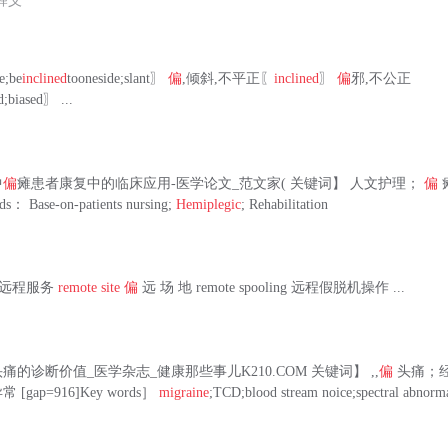
释义
e;be
inclined
tooneside;slant〗
偏
,倾斜,不平正〖
inclined
〗
偏
邪,不公正
d;biased〗 ...
中
偏
瘫患者康复中的临床应用-医学论文_范文家( 关键词】 人文护理；
偏
s： Base-on-patients nursing;
Hemiplegic
; Rehabilitation
ices 远程服务
remote site
偏
远 场 地 remote spooling 远程假脱机操作 ...
头痛的诊断价值_医学杂志_健康那些事儿K210.COM 关键词】 ,,
偏
头痛；
gap=916]Key words］
migraine
;TCD;blood stream noice;spectral abnorma