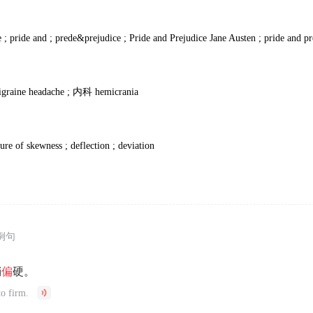
 ; pride and ; prede&prejudice ; Pride and Prejudice Jane Austen ; pride and pr
igraine headache ;
内科
hemicrania
ure of skewness ; deflection ; deviation
例句
稍
偏
硬。
to firm.