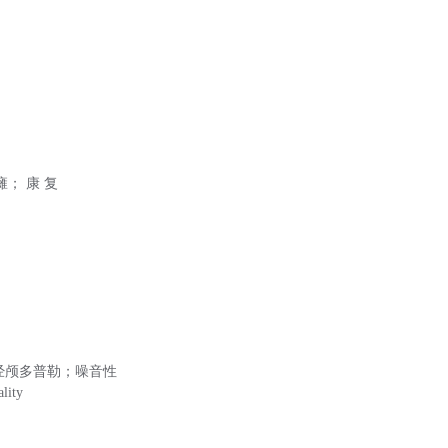
瘫； 康 复
经颅多普勒；噪音性
lity