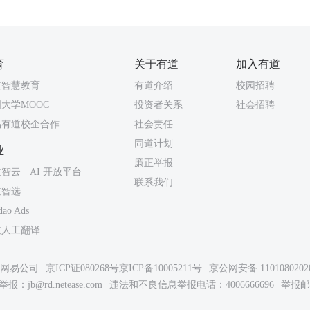
育
关于有道
加入有道
道智慧教育
有道介绍
校园招聘
大学MOOC
投资者关系
社会招聘
易有道校企合作
社会责任
同道计划
业
廉正举报
智云 · AI 开放平台
联系我们
道智选
dao Ads
道人工翻译
26网易公司
京ICP证080268号
京ICP备10005211号
京公网安备 1101080202
举报：
jb@rd.netease.com
违法和不良信息举报电话：4006666696
举报邮箱