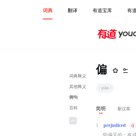
词典
翻译
有道宝库
有
偏
词典释义
其他释义
/ piān /
例句
百科
简明
新汉英
1
prejudiced
怀偏见的；有成见