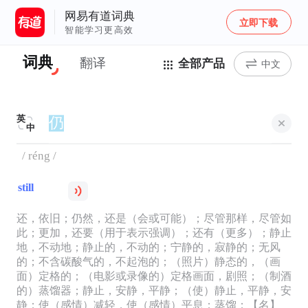
网易有道词典
立即下载
智能学习更高效
词典
翻译
全部产品
中文
英
中
/ réng /
still
还，依旧；仍然，还是（会或可能）；尽管那样，尽管如
此；更加，还要（用于表示强调）；还有（更多）；静止
地，不动地；静止的，不动的；宁静的，寂静的；无风
的；不含碳酸气的，不起泡的；（照片）静态的，（画
面）定格的；（电影或录像的）定格画面，剧照；（制酒
的）蒸馏器；静止，安静，平静；（使）静止，平静，安
静；使（感情）减轻，使（感情）平息；蒸馏；【名】