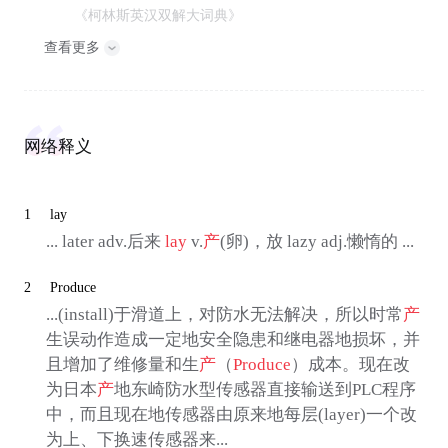
《柯林斯英汉双解大词典》
查看更多
网络释义
1
lay
... later adv.后来
lay
v.
产
(卵)，放 lazy adj.懒惰的 ...
2
Produce
...(install)于滑道上，对防水无法解决，所以时常
产
生误动作造成一定地安全隐患和继电器地损坏，并
且增加了维修量和生
产
（
Produce
）成本。现在改
为日本
产
地东崎防水型传感器直接输送到PLC程序
中，而且现在地传感器由原来地每层(layer)一个改
为上、下换速传感器来...