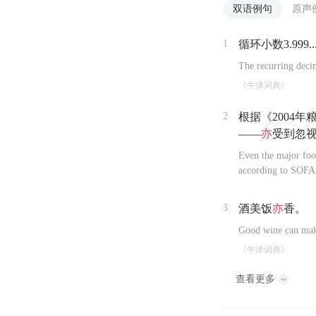
双语例句
原声
1
循环小数3.999..
The recurring decim
《牛津词典》
2
根据《2004
——
亦
受到忽
Even the major foo
according to SOFA
3
酒美饭
亦
香。
Good wine can mak
《牛津词典》
查看更多