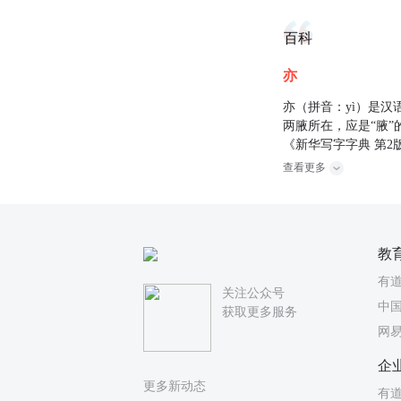
百科
亦
亦（拼音：yì）是
两腋所在，应是“腋”
《新华写字字典 第2
查看更多
教
有
关注公众号
中国
获取更多服务
网
企
更多新动态
有道