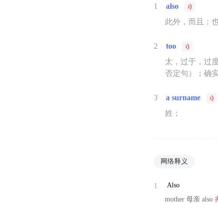
1
also
此外，而且；也
2
too
太，过于，过
否定句）；确
3
a surname
姓；
网络释义
1
Also
mother 母亲 also