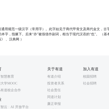
汉语通用规范一级汉字（常用字）。此字始见于商代甲骨文及商代金文，古
的本字，指腋下。后来“亦”被假借作副词，相当于现代汉语的“也”。 （
版》 、汉典网 ）
育
关于有道
加入有道
道智慧教育
有道介绍
校园招聘
大学MOOC
投资者关系
社会招聘
易有道校企合作
社会责任
同道计划
业
廉正举报
智云 · AI 开放平台