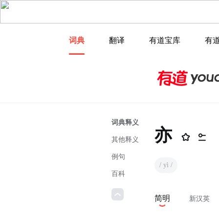
词典
翻译
有道宝库
有
词典释义
亦
其他释义
例句
/ yì /
百科
简明
新汉英