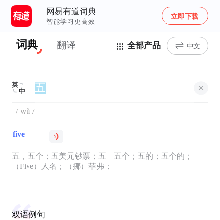
网易有道词典
立即下载
智能学习更高效
词典
翻译
全部产品
中文
英
中
/ wǔ /
five
五，五个；五美元钞票；五，五个；五的；五个的；
（Five）人名；（挪）菲弗；
双语例句