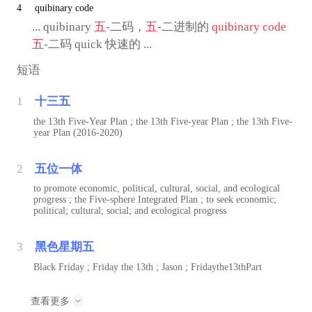
4
quibinary code
... quibinary
五
-二码，
五
-二进制的
quibinary code
五
-二码 quick 快速的 ...
短语
1
十三五
the 13th Five-Year Plan ; the 13th Five-year Plan ; the 13th Five-
year Plan (2016-2020)
2
五位一体
to promote economic, political, cultural, social, and ecological
progress ; the Five-sphere Integrated Plan ; to seek economic;
political; cultural; social; and ecological progress
3
黑色星期五
Black Friday ; Friday the 13th ; Jason ; Fridaythe13thPart
查看更多