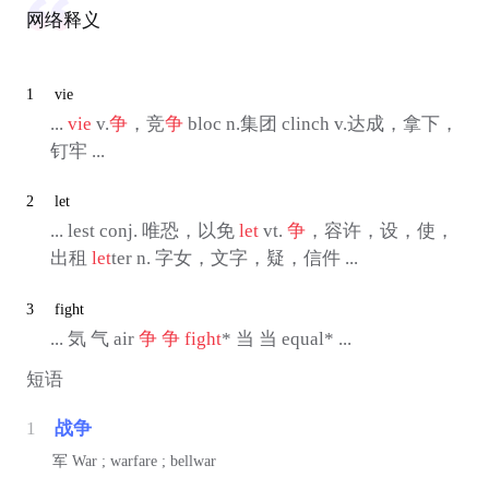
网络释义
1
vie
...
vie
v.
争
，竞
争
bloc n.集团 clinch v.达成，拿下，
钉牢 ...
2
let
... lest conj. 唯恐，以免
let
vt.
争
，容许，设，使，
出租
let
ter n. 字女，文字，疑，信件 ...
3
fight
... 気 气 air
争
争
fight
* 当 当 equal* ...
短语
1
战争
军
War ; warfare ; bellwar