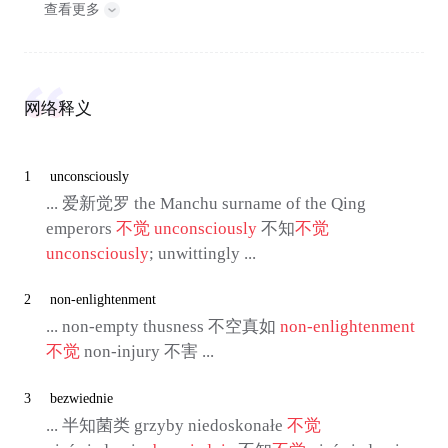
查看更多
网络释义
1
unconsciously
... 爱新觉罗 the Manchu surname of the Qing
emperors
不觉
unconsciously
不知
不觉
unconsciously
; unwittingly ...
2
non-enlightenment
... non-empty thusness 不空真如
non-enlightenment
不觉
non-injury 不害 ...
3
bezwiednie
... 半知菌类 grzyby niedoskonałe
不觉