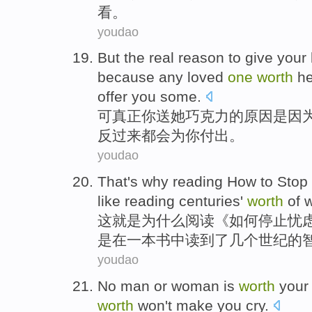
看。
youdao
But
the
real
reason
to
give
your
because
any
loved
one
worth
he
offer
you
some.
可
真正
你
送
她巧克力
的
原因
是因
反过来
都会
为
你
付出。
youdao
That
's
why
reading
How to
Stop
like
reading
centuries
'
worth
of
这
就是
为什么
阅读《
如何
停止
忧
是
在
一
本书中
读
到了几个世纪
的
youdao
No
man
or woman is
worth
your
worth
won't
make
you
cry
.