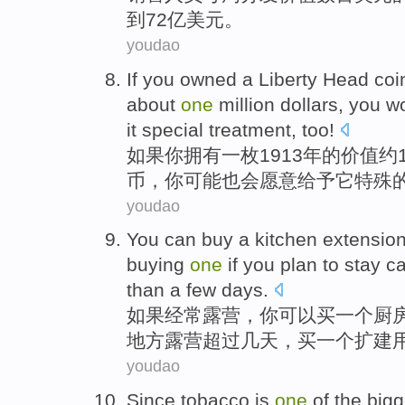
到72亿美元。
youdao
If
you
owned
a
Liberty
Head
coi
about
one
million
dollars
,
you
wo
it
special
treatment
, too!
如果
你
拥有
一
枚1913年的
价值
约
币
，你
可能
也
会
愿意
给予
它
特殊
youdao
You
can
buy
a
kitchen
extensio
buying
one
if
you
plan to
stay c
than
a few days.
如果
经常
露营
，
你
可以
买
一
个
厨
地方露营超过几天，
买
一个扩建
youdao
Since
tobacco
is
one
of
the
bigg