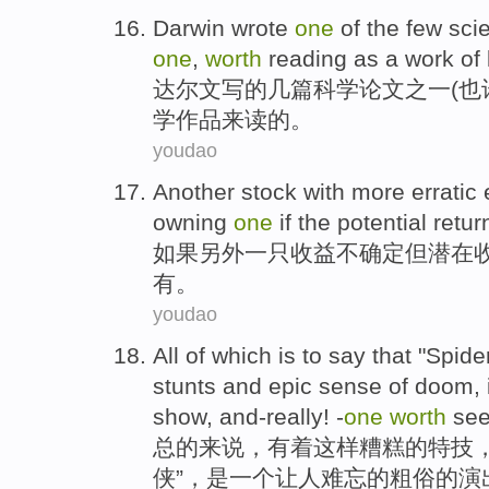
Darwin
wrote
one
of
the
few
scie
one
,
worth
reading
as a
work of
达尔文
写
的
几
篇
科学
论文
之一(
也
学作品
来读
的。
youdao
Another
stock with
more erratic
owning
one
if
the
potential
retur
如果
另外一
只
收益
不确定但
潜在
有
。
youdao
All
of
which is
to say
that
"
Spide
stunts
and
epic
sense
of
doom,
show
, and-really! -
one
worth
see
总的
来说
，有着
这样
糟糕
的
特技
侠
”，
是
一个
让人难忘的
粗俗的
演