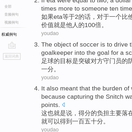
If
eta were
equal to
two
,
a
dollar
全部
times
more
to someone
ten
tim
音频例句
如果
eta
等于
2
的话，对于
一个
比
视频例句
价值
就是他人的100倍。
youdao
权威例句
The
object
of
soccer
is
to drive 
goalkeeper
into the
goal
for
a
sc
go
返回词典
top
足球
的
目标
是
突破对方守门员
的
一分。
youdao
It
also
meant that
the
burden
of 
because
capturing the
Snitch
w
points
.
这
也
就是说
，得分
的
负担主要
落
就可以得到一百五十分。
youdao