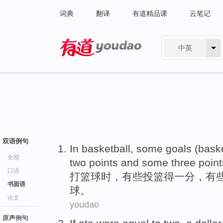
词典
翻译
有道精品课
云笔记
中英
有道 - 网易旗下搜索
双语例句
In basketball
,
some
goals (
bask
全部
two points and
some
three point
口语
打
篮球时，
有些
投篮
得
一
分
，有
书面语
球。
论文
youdao
原声例句