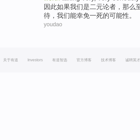
因此
如果
我们
是
二元论者
，
那么
待
，我们
能幸免
一死
的
可能性
。
youdao
关于有道
Investors
有道智选
官方博客
技术博客
诚聘英