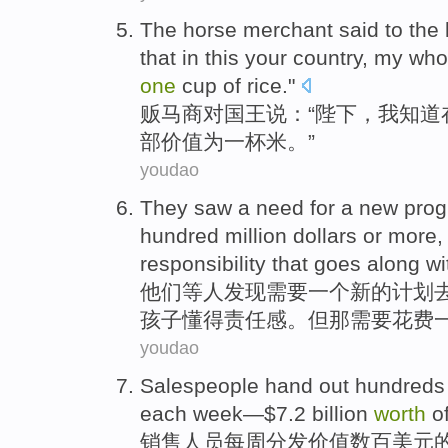
The
horse
merchant
said
to
the 
that
in
this your
country
,
my
who
one
cup of
rice
."
贩
马
商
对
国王
说
：“
陛下
，
我
知道
部
价值为
一杯
米
。”
youdao
They
saw
a
need for
a
new
pro
hundred million
dollars
or
more
responsibility
that
goes
along
wi
他们
等
人
发现
需要
一个
新的
计划
孩子
懂得责任感
。但
那
需要
花费
youdao
Salespeople
hand out
hundreds
each week
—$7.2 billion
worth
of
销售人员
每周
分发
价值
数百
美元