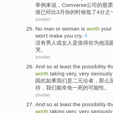
举例
来说，
Comverse
公司
的
股票
值
已经
比
3
月份
的时候
低
了4分之
youdao
No
man
or
woman
is
worth
your
won't
make
you
cry
.
没有
男人
或
女人
是
值得
你
为他流
哭。
youdao
And so
at least
the
possibility
th
worth
taking very, very
seriously
因此
如果
我们
是
二元论者
，
那么
待
，我们
能幸免
一死
的
可能性
。
youdao
And so
at least
the
possibility
th
worth
taking very, very
seriously