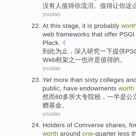
没有
人
值得
你
流泪
。值得让你这
youdao
At
this
stage, it
is
probably
wort
web
frameworks
that
offer
PSGI
Plack
.
到
此
为止，深入
研究
一下
提供
PS
Web
框架
之一
也许
是
值得
的。
youdao
Yet
more than sixty
colleges an
public
,
have
endowments
worth
然而
60
多
所
大专
院校
，
一半是
公
赠基金
。
youdao
Holders
of
Comverse
shares
, fo
worth
around
one
-quarter
less
t