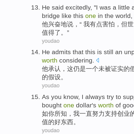
H
e said excitedly, "I was a little
bridge like this
one
in the world,
他
兴奋地说，“ 我有点害怕，但
值得了。”
youdao
He
admits that
this
is still
an
un
worth
considering
.
他
承认
，
这
仍
是
一
个
未被证实
的
的假设。
youdao
As
you
know
,
I
always
try to
sup
bought
one
dollar
's
worth
of
goo
如
你
所知
，
我
一直
努力
支持
创业
值
的
好东西
。
youdao