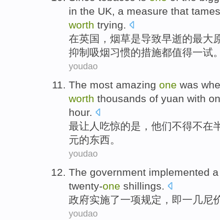
in
the UK
, a
measure
that tame
worth
trying
.
在
英国
，
烟草
是
导致
早逝
的
最大
抑制吸烟
习惯
的
措施
都
值得
一
试
youdao
The most
amazing
one
was
wh
worth
thousands of
yuan
with
on
hour
.
最
让人
吃惊
的
是
，
他们
不得不
在
元
的
东西
。
youdao
The government
implemented
a
twenty-
one
shillings
.
政府
实施了
一
项
规定
，即一几尼
youdao