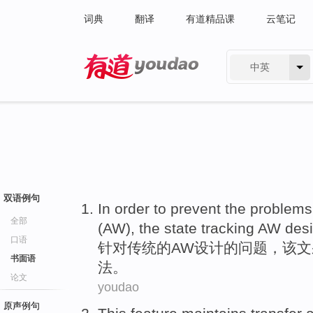
词典
翻译
有道精品课
云笔记
中英
有道 - 网易旗下搜索
双语例句
In order
to prevent
the
problems
全部
(
AW
), the
state
tracking
AW
des
口语
针对
传统
的
AW
设计
的
问题
，该文
书面语
法
。
论文
youdao
原声例句