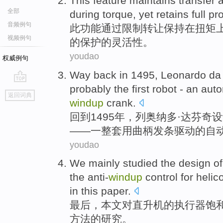
This
feature
maintains
transfer
全部
during
torque
,
yet
retains
full
pro
音频例句
此
功能
通过
限制
转让
保持
在
扭矩
视频例句
的
保护
的
灵活性
。
youdao
权威例句
Way back
in 1495, Leonardo d
probably
the
first
robot
- an
aut
go
返回词典
top
windup
crank
.
回到
1495年，列奥纳多·
达芬奇
设
——一整套
用
曲柄
发条
驱动
的
自
youdao
We mainly
studied
the
design
of
the
anti-
windup
control
for
helic
in this
paper
.
最后，
本文
对
直升机
的
执行
器
饱
方法的
研究
。