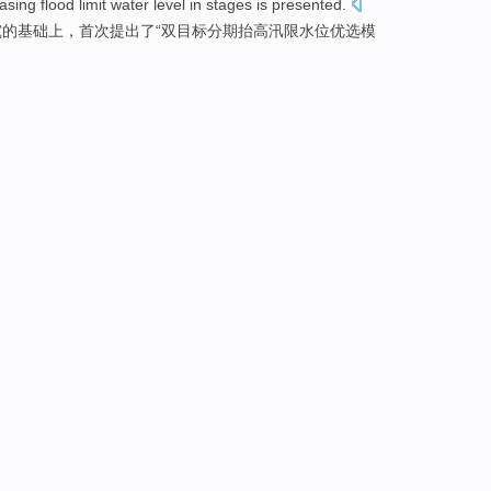
easing
flood
limit
water level
in
stages
is
presented
.
究
的
基础上
，首次提出了“双目标
分期
抬高
汛限
水位
优选
模