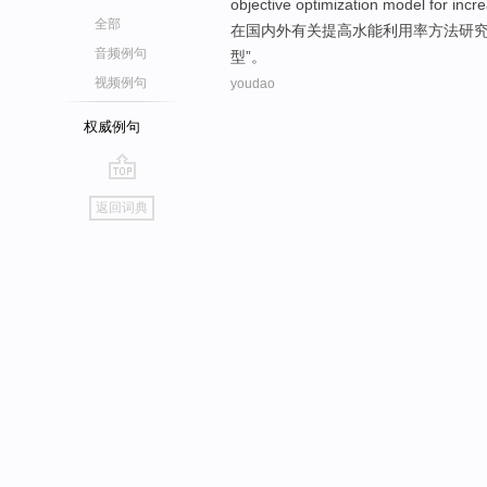
objective
optimization
model
for
incr
全部
在
国内外有关
提高
水能
利用率
方法
研
音频例句
型
”。
视频例句
youdao
权威例句
go
返回词典
top