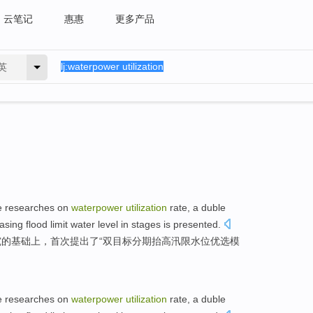
云笔记
惠惠
更多产品
英
e researches
on
waterpower
utilization
rate
,
a duble
easing
flood
limit
water level
in
stages
is
presented
.
究
的
基础上
，首次提出了“双目标
分期
抬高
汛限
水位
优选
模
e researches
on
waterpower
utilization
rate
,
a duble