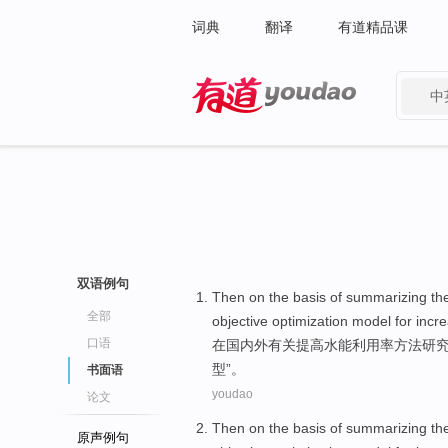
词典
翻译
有道精品课
中
有道 - 网易旗下搜索
双语例句
Then
on
the
basis
of
summarizing
th
全部
objective
optimization
model
for
incr
口语
在
国内外有关
提高
水能
利用率
方法
研
型
”。
书面语
youdao
论文
Then
on
the
basis
of
summarizing
th
原声例句