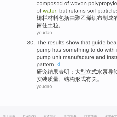
composed
of
woven
polypropyl
of
water
,
but
retains
soil
particle
栅栏
材料
包括由
聚乙烯织布
制成
留住
土
粒
。
youdao
The results
show that
guide
bea
pump
has something to do
with
pump unit
manufacture
and
inst
pattern
.
研究
结果
表明
：
大型
立式
水泵
导
安装
质量
、
结构
形式有关。
youdao
关于有道
Investors
有道智选
官方博客
技术博客
诚聘英