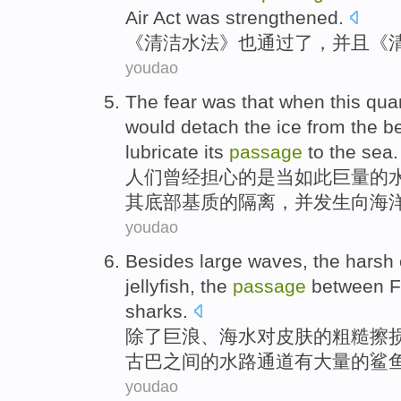
Air
Act
was
strengthened
.
《
清洁
水法
》
也
通过
了
，
并且
《
youdao
The fear
was that
when
this
quan
would
detach
the
ice
from the be
lubricate its
passage
to the
sea
.
人们
曾经担心
的
是
当
如此
巨
量
的
其底部基质
的
隔离，
并
发生
向
海
youdao
Besides
large waves
,
the
harsh 
jellyfish
,
the
passage
between
F
sharks
.
除了
巨浪
、
海水
对
皮肤
的
粗糙
擦
古巴
之间
的
水路通道
有
大量
的鲨
youdao