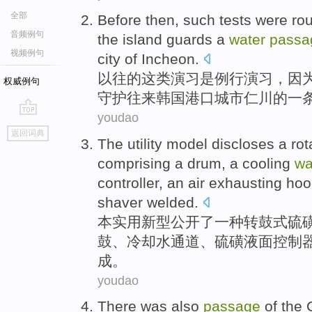
全部
Before then
,
such tests
were
rou
音频例句
the island
guards
a
water
passa
视频例句
city
of
Incheon
.
以往
的这
类
演习
是
例行
演习，
因
权威例句
守护
往来韩国
港口
城市
仁川的
一
youdao
go
返回词典
top
The utility
model
discloses
a
rot
comprising
a
drum
,
a
cooling
wa
controller,
an air exhausting
hoo
shaver welded
.
本
实用新型
公开了
一种
转
鼓
式
硫
鼓、
冷却水
通道
、硫磺
液
面
控制
成。
youdao
There was
also
passage
of the