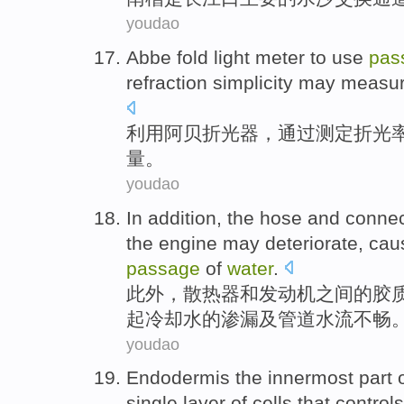
youdao
Abbe
fold light meter to
use
pas
refraction
simplicity
may
measu
利用阿贝折光
器，
通过
测定
折光
量
。
youdao
In addition
,
the
hose
and
connec
the engine
may
deteriorate
,
cau
passage
of
water
.
此外
，
散热器
和
发动机
之间
的
胶
起
冷却水的
渗漏
及
管道水流
不畅
youdao
Endodermis
the innermost
part
single
layer
of
cells
that control