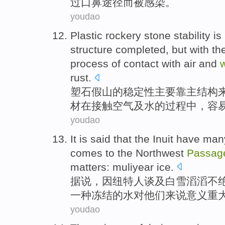
过
口
鼻
途径而被感染。
youdao
Plastic
rockery stone
stability
is
structure
completed
,
but
with
th
process
of
contact with
air
and
rust
.
塑
石
假山
的
稳定性
主要
靠
主
结构
材
在
接触
空气
及
水
的
过程
中，
容
youdao
It is said that
the Inuit
have many
comes to
the Northwest
Passag
matters
:
muliyear ice
.
据说
，因
纽
特人谈及
白雪
滔滔不
一
种
冻结
的
水
对他们来说意义
重
youdao