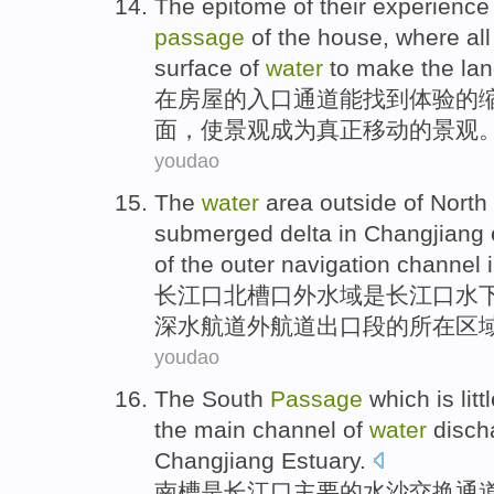
The
epitome
of
their
experience
passage
of the
house
,
where
all
surface
of
water
to make
the
la
在
房屋
的
入口
通道
能
找到
体验
的
面
，
使
景观
成为
真正移动的景观
youdao
The
water
area
outside
of North
submerged
delta
in
Changjiang
of the
outer
navigation
channel
i
长江
口北槽口
外
水域
是
长江口
水
深水
航道
外
航道
出口
段
的所在
区
youdao
The South
Passage
which
is
litt
the
main
channel
of
water
disch
Changjiang
Estuary
.
南
槽
是
长江口
主要
的
水
沙
交换
通