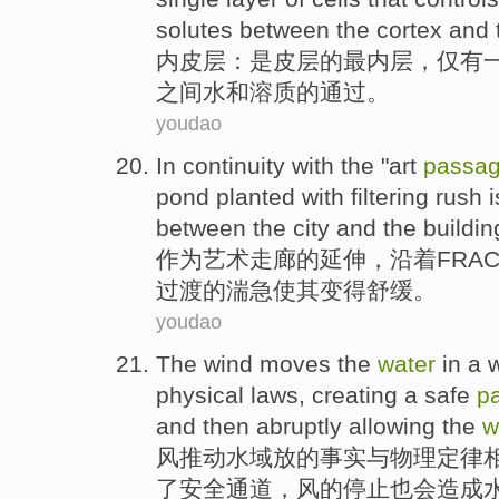
solutes
between
the
cortex
and t
内
皮层
：是皮层
的
最
内层，仅有
之间
水
和
溶质
的
通过
。
youdao
In continuity
with
the
"
art
passa
pond
planted
with
filtering rush i
between the
city
and
the buildin
作为
艺术
走廊
的
延伸，
沿着
FRA
过渡的
湍急
使
其
变得舒缓
。
youdao
The wind
moves the
water
in a 
physical
laws
,
creating
a
safe
p
and
then abruptly allowing the
w
风
推动
水域
放
的
事实
与
物理
定律
了
安全
通道
，风的停止也会造成