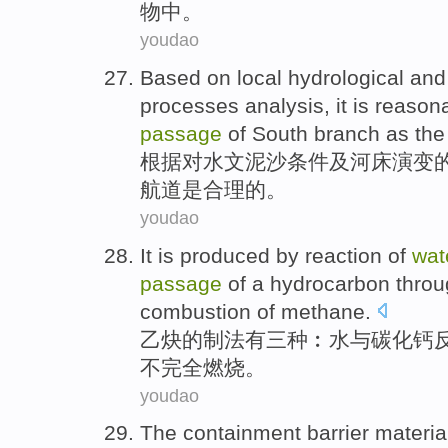
物
中。
youdao
Based on
local
hydrological
an
processes
analysis
, it
is
reason
passage
of
South branch as the
根据
对
水文
泥沙条件
及
河床
演变
航道
是
合理
的。
youdao
It
is
produced by
reaction
of
wat
passage
of
a
hydrocarbon
thro
combustion
of
methane
.
乙炔
的
制法有
三种︰
水
与
碳化钙
不完全
燃烧
。
youdao
The containment barrier
materia