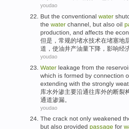
youdao
But
the conventional
water
shuto
the
water
channel
,
but also
oil
p
production, and
affects
the
econ
但是
，
常规
的
堵水
技术
在堵塞地
道
，
使
油井
产油量下降
，
影响
经
youdao
Water
leakage
from the
reservoi
which is
formed
by
connection
o
extending
with
the
strongly
weat
库
水
外渗
主要
沿
通往库
外
的
断裂
通道
渗漏。
youdao
The crack
not only
weakened
t
but also
provided
passage
for
w