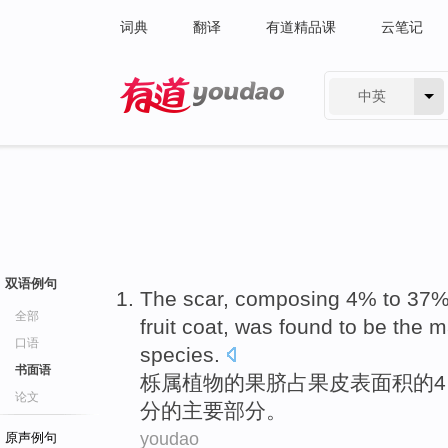
词典
翻译
有道精品课
云笔记
中英
有道 - 网易旗下搜索
双语例句
The scar,
composing
4% to 37%
全部
fruit
coat,
was
found to be the
m
口语
species
.
书面语
栎
属植物
的
果
脐占果皮
表面积
的
论文
分
的
主要
部分。
youdao
原声例句