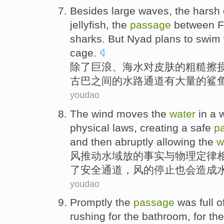
Besides
large waves
, the
harsh 
jellyfish
,
the
passage
between
F
sharks
.
But Nyad
plans to swim 
cage.
除了
巨浪
、
海水
对皮肤
的
粗糙
擦
古巴
之间
的
水路
通道
有
大量
的
鲨
youdao
The wind
moves the
water
in a 
physical
laws
,
creating
a
safe
p
and
then abruptly allowing the
w
风
推动
水域
放
的
事实
与
物理
定律
了
安全
通道
，风的停止也会造成
youdao
Promptly
the
passage
was full
o
rushing
for the
bathroom
,
for
the