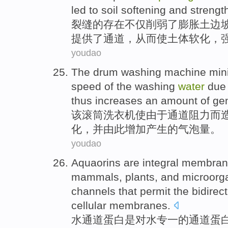
led to
soil
softening
and
strengt
裂缝
的
存在
不仅
削弱
了膨胀
土
边
提供了
通道
，
从而
使
土体软化，
youdao
The
drum
washing
machine
min
speed
of the
washing
water
due
thus
increases
an
amount of
ge
该
滚筒
洗衣机
使由于
通道
阻力
而
化，
并
由此
增加
产生
的气泡
量
。
youdao
Aquaorins
are
integral membra
mammals,
plants
,
and
microorg
channels
that permit the bidirec
cellular membranes.
水
通道
蛋白
是
对
水专
一
的
通道蛋