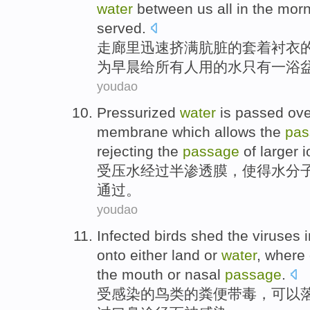
water
between us
all
in
the
morn
served
.
走廊
里
迅速
挤满
肮脏
的
套着衬衣
为
早晨
给
所有人
用
的
水
只有
一
浴
youdao
Pressurized
water
is
passed ove
membrane
which allows
the
pas
rejecting the
passage
of
larger
i
受压
水
经过
半
渗透
膜
，
使得
水
分
通过。
youdao
Infected
birds
shed the viruses i
onto
either
land
or
water
, where
the
mouth
or nasal
passage
.
受
感染
的
鸟类
的
粪便带毒
，
可以