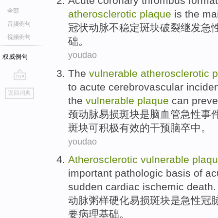
Acute
coronary
thrombus
format
全部
atherosclerotic
plaque
is
the
ma
音频例句
冠状动脉
不稳定
斑块
破裂
继发
急
视频例句
础
。
youdao
权威例句
The
vulnerable
atherosclerotic
p
to
acute
cerebrovascular incide
go
返回词典
top
the
vulnerable
plaque
can
preve
颈
动脉
易损
斑块
是
脑血管
急性
事
斑块
可
积极有效的
干预
脑卒中
。
youdao
Atherosclerotic
vulnerable
plaq
important
pathologic
basis
of
ac
sudden
cardiac
ischemic
death.
动脉粥样硬化
易损
斑块
是
急性
冠
要
病理
基础
。