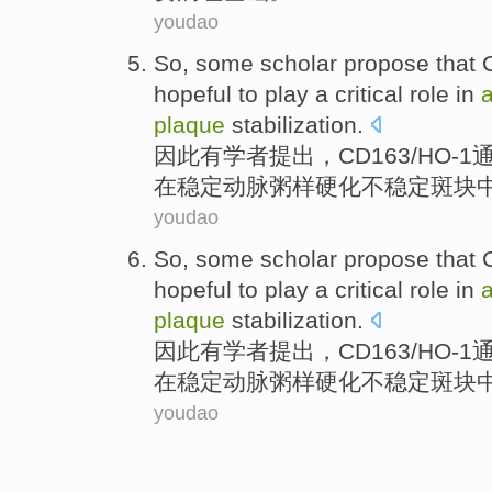
youdao
So
,
some
scholar
propose
that
hopeful to
play a
critical
role
in
a
plaque
stabilization
.
因此
有
学者
提出
，
CD163
/
HO
-1
在
稳定动脉粥样硬化不
稳定
斑块
youdao
So
,
some
scholar
propose
that
hopeful to
play a
critical
role
in
a
plaque
stabilization
.
因此
有
学者
提出
，
CD163
/
HO
-1
在
稳定动脉粥样硬化不
稳定
斑块
youdao