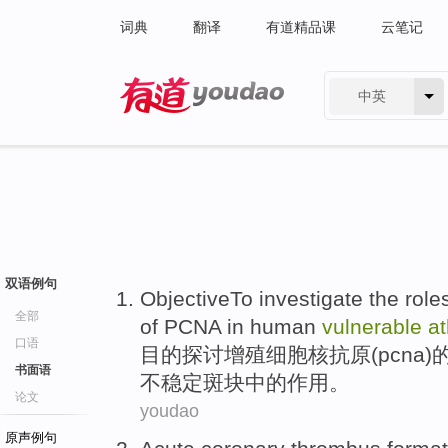
词典
翻译
有道精品课
云笔记
中英
有道 - 网易旗下搜索
双语例句
ObjectiveTo
investigate the
role
全部
of
PCNA
in
human
vulnerable
at
口语
目的
探讨
增殖细胞核抗原(
pcna
)
书面语
不稳定斑块中的
作用
。
论文
youdao
原声例句