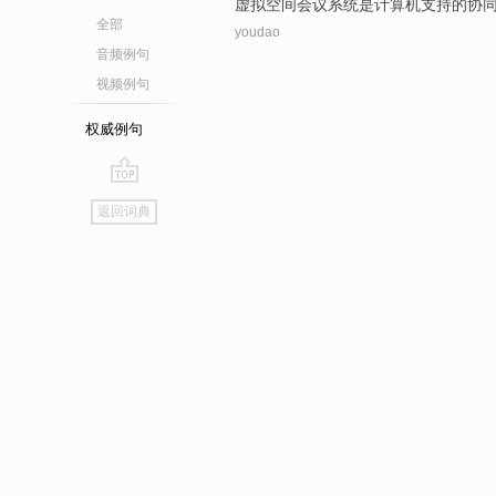
虚拟
空间
会议
系统
是
计算机支持
的
协
全部
youdao
音频例句
视频例句
权威例句
go
返回词典
top