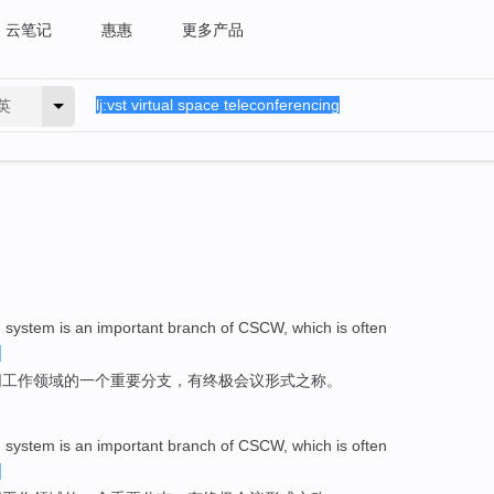
云笔记
惠惠
更多产品
英
)
system
is
an
important
branch
of
CSCW
, which is often
同
工作领域的
一个
重要
分支
，有
终极
会议
形式
之称
。
)
system
is
an
important
branch
of
CSCW
, which is often