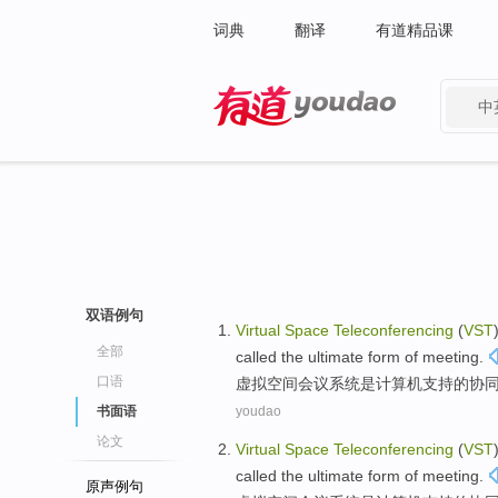
词典
翻译
有道精品课
中
有道 - 网易旗下搜索
双语例句
Virtual
Space
Teleconferencing
(
VST
全部
called the
ultimate
form
of
meeting
.
口语
虚拟
空间
会议
系统
是
计算机支持
的
协
书面语
youdao
论文
Virtual
Space
Teleconferencing
(
VST
called the
ultimate
form
of
meeting
.
原声例句