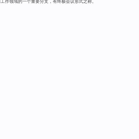
同
工作领域的
一个
重要
分支
，有
终极
会议
形式
之称
。