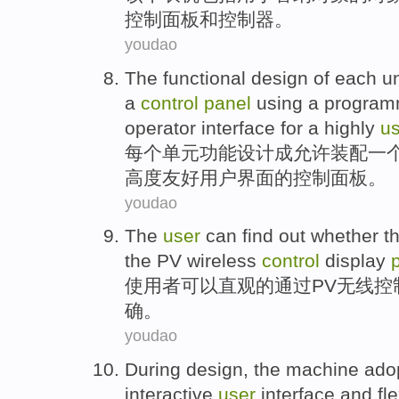
控制
面板
和
控制器
。
youdao
The
functional
design
of
each
un
a
control
panel
using a progra
operator
interface
for
a
highly
us
每个
单元
功能
设计
成
允许
装配
一
高度
友好用户
界面
的
控制
面板
。
youdao
The
user
can
find out
whether
t
the
PV
wireless
control
display
使用者
可以
直观
的
通过
PV
无线
控
确
。
youdao
During
design
, the
machine
ado
interactive
user
interface
and
fl