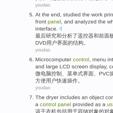
youdao
At the end
,
studied
the
work
pri
front
panel
,
and
analyzed
the w
interface
.
最后
研究和分析了
遥控器
和
前
面
DVD
用户
界面
的
结构
。
youdao
Microcomputer
control
,
menu
in
and
large
LCD
screen
display
,
c
微电脑
控制
、
菜单式
界面
、
PVC
方便
用户
快速
操作。
youdao
The
dryer
includes
an
object
con
a
control
panel
provided
as a
us
该
干衣机
包括
用于
容纳
对象
的对