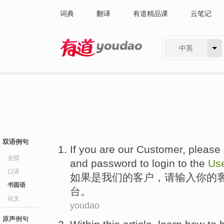
词典
翻译
有道精品课
云笔记
中英
有道 - 网易旗下搜索
双语例句
If you
are
our
Customer
,
please
全部
and
password
to login to the
Us
口语
如果
是
我们
的
客户
，
请
输入
你
的
书面语
台
。
论文
youdao
原声例句