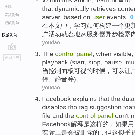
Within
this article
,
learn
how to
全部
that
dynamically
retrieves
conte
音频例句
server
,
based on
user
events
.
视频例句
在
本文
中，
学习
如何
构建
一个
更
户
活动
动态地
从
服务器
异步
检索
权威例句
youdao
The
control
panel
,
when
visible
go
返回词典
top
playback
(
start
,
stop
,
pause
,
mu
当
控制
面板
可视
的时候，
可以让
停
、
静音
等
)。
youdao
Facebook
explains
that
the
data
disables
the
tag
suggestion
feat
file
and
the
control
panel
don't
m
Facebook
解释
是
这样
的，
如果
用
实际上
是
会被删除
的，
但
这
似乎