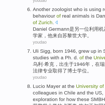
youdao
Another
zoologist
who
is
using
r
behaviour
of
real
animals
is Dan
of
Zurich
.
Daniel Germann
是
另
一位
利用
机
学家，他来自
苏黎世
大学
。
youdao
Uli Sigg,
born
1946,
grew up
in
studies
with
a
Ph.
d.
of
the
Unive
乌利·希克，
出生于
1946年，
在
瑞
法律
专业取得了
博士
学位。
youdao
Lucio
Mayer at
the
University
of
colleagues
in
Chile
and
the US
,
exploration
for
how
these
SMBH