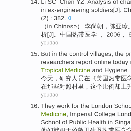
Li SC,
Chen YZ
.
Analysis
of
char
in ex-engineering soldiers[
J
].
Ch
(
2
) : 382.
（in Chinese） 李尚朝，
陈亚珍
析
[
J
]。
中国
热带
医学
， 200
6
， 
youdao
But
in
the
control
villages
,
the
p
researchers
report
online
today
Tropical
Medicine
and
Hygiene
.
今天
，
研究
人员
在
《
美国
热带
医
在
那些
对照
村里
，
这个
比例却
上
youdao
They
work for
the
London
Schoo
Medicine
,
Imperial
College
Lon
School
of
Public
Health
in
Singa
他们
就职
于
伦敦
卫生
及
热带
医学