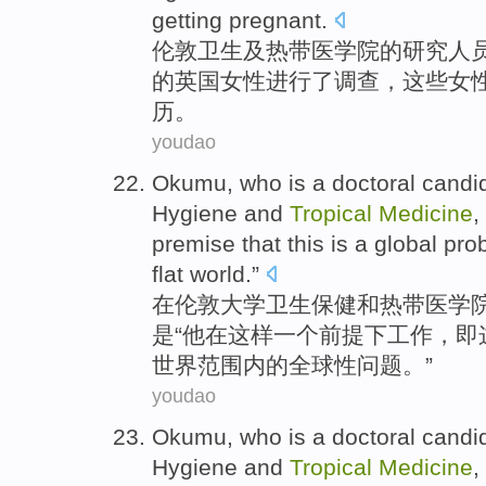
getting
pregnant
.
伦敦
卫生
及
热带
医学院
的
研究人
的
英国
女性
进行
了
调查
，这些女
历。
youdao
Okumu
,
who
is a doctoral cand
Hygiene
and
Tropical
Medicine
,
premise
that
this
is
a
global
pro
flat world.”
在
伦敦
大学
卫生保健
和
热带
医学
是
“
他
在
这样
一
个前提
下
工作
，
即
世界范围内的全球性问题。”
youdao
Okumu
,
who
is a doctoral cand
Hygiene
and
Tropical
Medicine
,