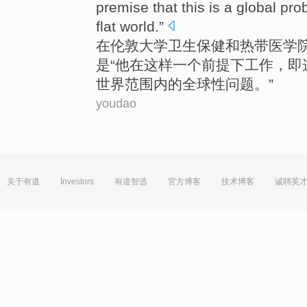
premise
that
this
is
a
global
pro
flat world.”
在
伦敦
大学
卫生保健
和
热带
医学
是
“
他
在
这样
一
个前提
下
工作
，
即
世界范围内的全球性问题。”
youdao
关于有道
Investors
有道智选
官方博客
技术博客
诚聘英