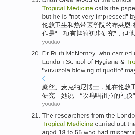
Tropical
Medicine
calls
the
pape
but
he
is
"not
very
impressed" b
伦敦
卫生
和
热带
医学院
的
布莱恩·
作
是
“
一项
有趣的
初步
研究
”，
但
他
youdao
Dr
Ruth
McNerney
, who
carried
London
School
of
Hygiene
&
Tro
"
vuvuzela
blowing
etiquette
"
ma
露丝
。
麦克纳
尼
博士
，她
在
伦敦
研究
，她说：“吹
呜呜祖拉
的
礼仪
”
youdao
The
researchers
from
the
Londo
Tropical
Medicine
carried out
th
aged
18
to 55
who
had
miscarri