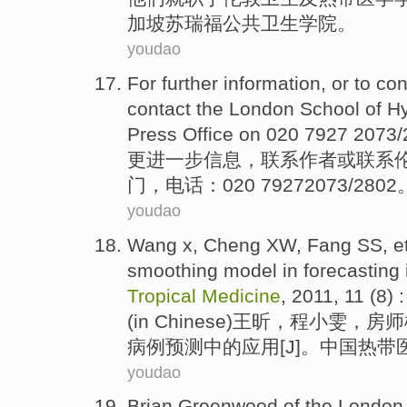
加坡
苏瑞福
公共
卫生
学院。
youdao
For further
information
,
or
to
con
contact the
London
School
of
H
Press
Office
on 020 7927 2073/
更进一步
信息
，
联系
作者
或
联系
门
，电话：020 79272073/2802
youdao
Wang x, Cheng
XW
, Fang SS,
e
smoothing
model
in
forecasting
Tropical
Medicine
, 2011, 11 (
8
) 
(in Chinese)
王昕
，程小雯，房师
病例
预测
中的
应用
[
J
]。
中国
热带
youdao
Brian
Greenwood
of
the
London