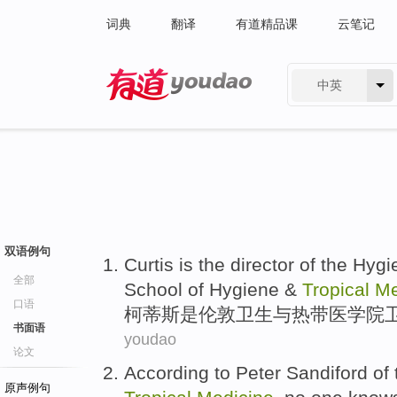
词典
翻译
有道精品课
云笔记
中英
有道 - 网易旗下搜索
双语例句
Curtis
is
the
director
of the
Hygi
全部
School of Hygiene
&
Tropical
Me
口语
柯蒂斯
是
伦敦
卫生
与
热带
医学院
书面语
youdao
论文
According to
Peter
Sandiford
of
原声例句