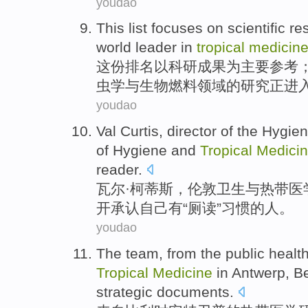
youdao
This
list
focuses
on
scientific r
world
leader
in
tropical
medicin
这份
排名
以
科研
成果为
主要
参考
虫
学与生物燃料领域的研究
正
进
youdao
Val
Curtis
,
director
of
the
Hygie
of
Hygiene and
Tropical
Medici
reader.
瓦尔
·
柯蒂斯
，
伦敦
卫生
与
热带
医
开承认自己有“厕读”习惯的人。
youdao
The
team,
from
the
public
health
Tropical
Medicine
in Antwerp
,
B
strategic
documents
.