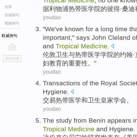
Tropical
Medicine
,
no
one
know
全部
据
利物浦
热带
医学院
的
彼得
·
桑迪
音频例句
youdao
视频例句
"
We
've known for a
long
time th
权威例句
important
," says John
Cleland
o
and
Tropical
Medicine
.
伦敦
卫生
与
热带
医学
学院
的
约翰·
go
返回词典
top
妇
教育
的
重要性
。”
youdao
Transactions
of
the Royal
Socie
Hygiene
.
交易
热带
医学
和
卫生
皇家
学会
。
youdao
The
study
from
Benin
appears
i
Tropical
Medicine
and
Hygiene
.