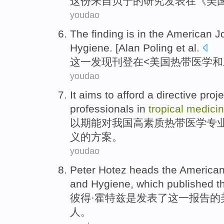
这份
来自
贝宁
的
研究
发表
在
《
美
youdao
The
finding
is
in
the
American
J
Hygiene
. [Alan Poling et al.
这
一发现
刊登
在
<
美国
热带
医学
和
youdao
It aims
to
afford
a
directive
proje
professionals
in
tropical
medici
以期
能
对
我国
高素质
热带
医学
专
义的
方案
。
youdao
Peter
Hotez heads
the America
and
Hygiene
,
which
published
th
彼得·
霍特
兹是
发表
了
这一
报告
的
人。