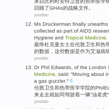
来自
比利时
安特
卫普
的
热带
医学
回顾了
GHAs
的
战略
文件。
youdao
Ms
Druckerman finally unearth
collected
as
part of
AIDS
resear
Hygiene
and
Tropical
Medicine
.
最终
杜克曼女士
在
伦敦
卫生
和
热
的
数据
，这些数据
是作为
艾滋病
youdao
Dr Phil
Edwards
,
of
the
London
Medicine
,
said
: "
Moving
about i
a
gas guzzler."
伦敦
卫生
和
热带
医学
学院
的
Phil
E
来走
去就
如同
驾驶
着一辆”油老虎“
youdao