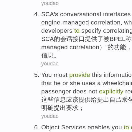
youdao
SCA
's
conversational
interfaces
engine-managed
correlation
,
wh
developers
to
specify
correlatin
SCA
的
会话
接口
提供了
被
BPEL
称
managed correlation）”的功能
信息
。
youdao
You must
provide
this
informati
that he or she uses a
wheelchai
passenger
does
not
explicitly
re
这些
信息
应该
提供
给
提出自己
乘
明确提出
要求
；
youdao
Object
Services
enables you
to