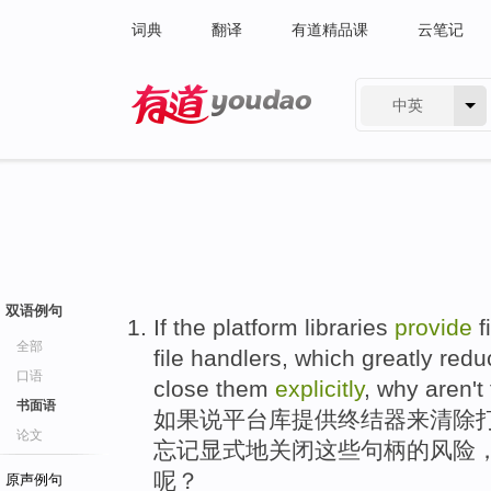
词典
翻译
有道精品课
云笔记
中英
有道 - 网易旗下搜索
双语例句
If
the
platform
libraries
provide
f
全部
file
handlers
,
which
greatly
redu
口语
close
them
explicitly
,
why
aren't
书面语
如果说
平台
库
提供
终结
器
来
清除
论文
忘记
显
式地
关闭
这些
句柄的
风险
呢？
原声例句