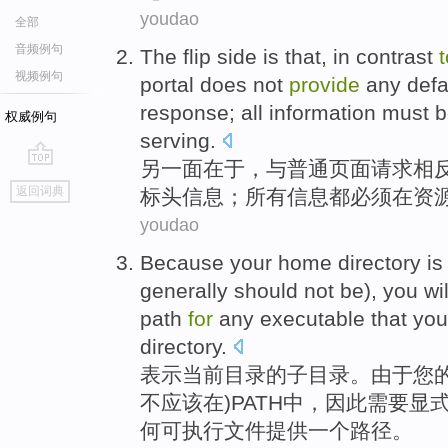
youdao
全部
音频例句
The flip side
is that
,
in contrast
t
视频例句
portal
does not
provide
any
defa
response
;
all
information
must 
权威例句
serving
.
另一面
在于
，与
普通
页面
请求
相
go
返回词典
标头
信息
；
所有
信息都
必须
在
资
top
youdao
Because
your
home
directory
i
generally
should
not
be),
you
wi
path
for
any
executable
that
you
directory.
表示当前
目录
的子目录。
由于
您
不
应该
在)
PATH
中，
因此
需要
显
何
可
执行
文件
提供
一个
路径
。