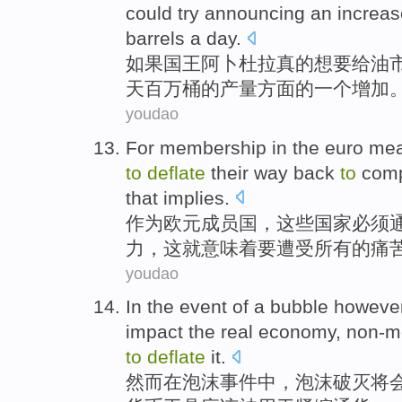
could
try
announcing
an
increas
barrels
a
day.
如果
国王
阿卜杜拉
真的
想
要给
油
天
百万
桶
的
产量
方面的
一
个
增加
youdao
For membership in
the euro
mea
to
deflate
their
way back
to
comp
that
implies
.
作为
欧元
成员国，
这些
国家
必须
力
，这
就意味着要
遭受
所有
的
痛
youdao
In
the
event
of
a
bubble
howeve
impact
the
real
economy
,
non-m
to
deflate
it.
然而
在
泡沫
事件
中
，泡沫
破灭
将