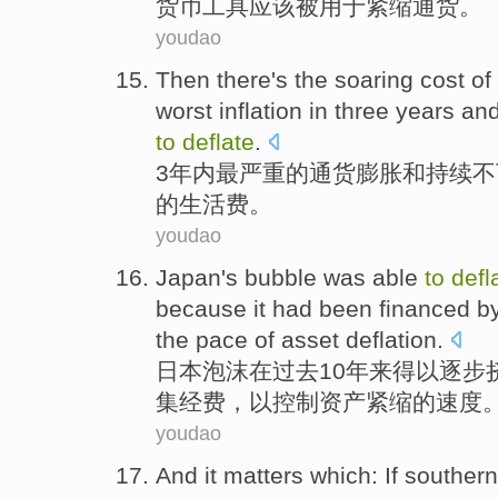
货币
工具
应该
被
用于紧缩通货。
youdao
Then there
's
the
soaring
cost
of
worst
inflation
in three
years
an
to
deflate
.
3
年内
最
严重
的通货
膨胀
和
持续不
的
生活费
。
youdao
Japan's
bubble
was
able
to
defl
because
it
had been
financed
b
the
pace
of
asset
deflation
.
日本
泡沫
在
过去
10年来
得以
逐步
集经费
，以
控制
资产
紧缩
的
速度
youdao
And it
matters
which
:
If
southern