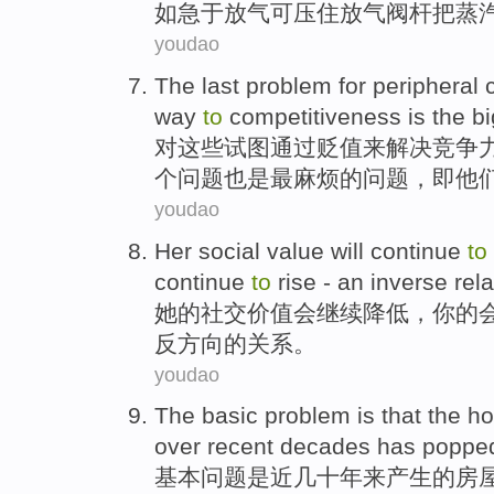
如
急于放气
可
压
住放气阀
杆
把
蒸
youdao
The
last
problem
for
peripheral
way
to
competitiveness
is
the b
对这些
试图
通过
贬值
来
解决
竞争
个
问题
也是
最
麻烦的问题，即他
youdao
Her
social
value
will
continue
to
continue
to
rise
-
an
inverse
rel
她
的
社交
价值
会
继续
降低
，
你的
反
方向的
关系
。
youdao
The
basic
problem
is
that
the
ho
over
recent
decades
has
poppe
基本
问题
是
近
几十年来
产生
的
房