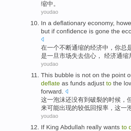
缩中
。
youdao
In
a
deflationary
economy
, how
but
if
confidence
is gone the
ec
在
一个
不断
通缩
的
经济
中，
你
总
是
一旦市场失去
信心
， 经济通缩
youdao
This
bubble
is not
on
the
point 
deflate
as
funds
adjust
to
the
lo
forward.
这
一
泡沫
还
没有
到
破裂
的
时候，
来
可能
出现的
较低
回报率
，
这
一
youdao
If
King
Abdullah
really
wants
to