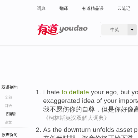
词典
翻译
有道精品课
云笔记
中英
有道 - 网易旗下搜索
双语例句
I
hate
to
deflate
your
ego
,
but
y
全部
exaggerated idea
of
your
impor
口语
我
不
愿
伤
你
的
自尊
，
但是
你
好像
书面语
《柯林斯英汉双解大词典》
论文
As the
downturn unfolds
asset
p
原声例句