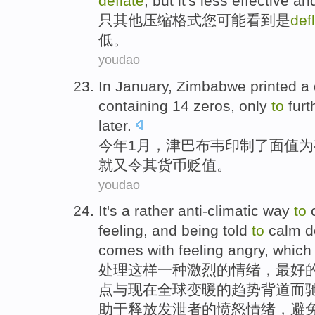
deflate
,
but
it's
less
effective
an
只
其他
压缩
格式
您
可能
看到
是
def
低。
youdao
In January
,
Zimbabwe
printed
a
containing
14
zeros,
only
to
fur
later.
今年
1月，
津巴布韦
印制
了
面值
为
就又令
其
货币
贬值
。
youdao
It
's a
rather
anti-climatic
way
to
feeling
, and being
told
to
calm
d
comes
with
feeling angry
, whic
处理
这样
一种
激烈的情绪，最好
点与现在全球变暖的趋势背道而
助于
释放发泄者的愤怒
情绪
，避