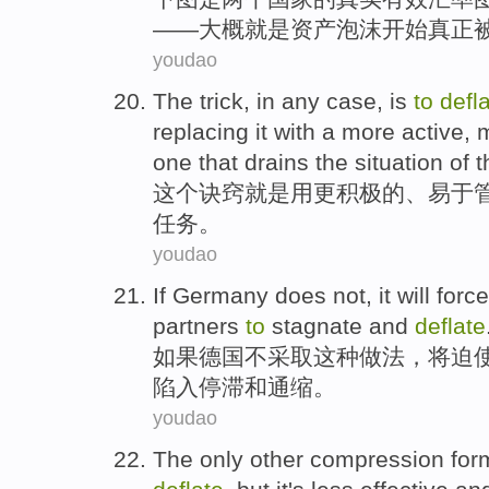
——
大概就是
资产
泡沫
开始
真正
youdao
The
trick
, in any case,
is
to
defl
replacing
it
with
a
more
active
,
one that drains the situation
of
t
这个
诀窍
就是
用
更
积极
的
、
易于
任务。
youdao
If
Germany
does not
, it
will
force
partners
to
stagnate
and
deflate
如果
德国
不
采取这种做法，
将
迫
陷入停滞
和
通缩
。
youdao
The
only
other
compression
for