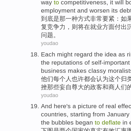
way
to
competitiveness
,
it
will
b
employment
and
worsen
its
deb
到底
是
那
一种
方式
非常
要紧
：
如
复竞争力
，
则
将
在
就业
方面
付出
问题
。
youdao
Each
might
regard
the idea
as
r
the reputations
of
self-important
business
makes classy
moralist
他们每个人
也许都会
认为
这个
归
挫那些
妄自尊大
的
政客
和
商人们
youdao
And here
's
a picture
of
real
effec
countries
,
starting
from
January
the bubbles
began
to
deflate
in 
下图
是
两个
国家
的
真实
有效
汇率