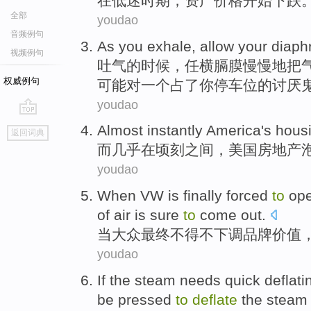
在
低迷
时期，
资产
价格
开始
下跌
全部
youdao
音频例句
As you
exhale
,
allow
your
diaph
视频例句
吐气
的时候，
任
横膈膜
慢慢地把
权威例句
可能
对
一个占了
你
停车位的讨厌
youdao
go
Almost
instantly
America
's hous
返回词典
top
而几乎
在顷刻之间
，
美国
房地产
youdao
When
VW
is
finally
forced
to
ope
of
air is
sure
to
come out.
当
大众
最终
不得不
下调品牌
价值
youdao
If
the
steam
needs quick deflati
be
pressed
to
deflate
the stea