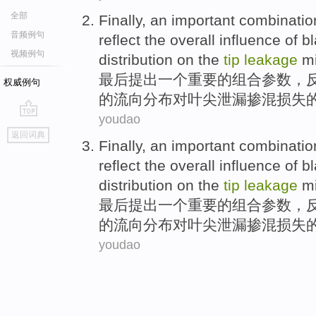
全部
Finally
,
an
important
combinatio
音频例句
reflect
the
overall
influence
of b
视频例句
distribution
on
the
tip
leakage
m
最后
提出
一个
重要
的
组合
参数
，
权威例句
的流向
分布
对
叶尖
泄漏
掺混
损失
youdao
go
返回词典
top
Finally
,
an
important
combinatio
reflect
the
overall
influence
of b
distribution
on
the
tip
leakage
m
最后
提出
一个
重要
的
组合
参数
，
的流向
分布
对
叶尖
泄漏
掺混
损失
youdao