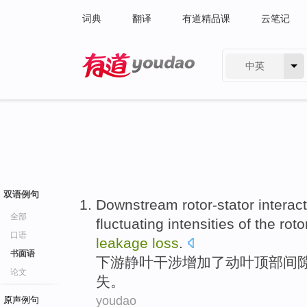
词典
翻译
有道精品课
云笔记
中英
有道 - 网易旗下搜索
双语例句
Downstream rotor-stator
interac
全部
fluctuating
intensities
of
the roto
口语
leakage
loss
.
书面语
下游
静叶干涉
增加
了
动叶
顶部间
论文
失。
youdao
原声例句