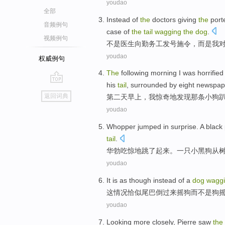
youdao
全部
Instead
of
the
doctors
giving
the
port
音频例句
case
of
the
tail
wagging
the
dog
.
视频例句
不是
医生
向
勤
务工
发号施令
，
而是我
youdao
权威例句
The
following
morning
I
was horrified
his
tail
,
surrounded by
eight
newspap
go
返回词典
第二
天早上
，
我
惊奇
地
发现
那条
小狗
top
youdao
Whopper jumped
in
surprise
.
A
black
tail
.
华勃
吃惊
地跳了起来。
一
只
小黑
狗
从
youdao
It
is as though
instead
of a
dog
wagg
这
情况恰似
尾巴
倒过来
摇
狗
而不是
狗
youdao
Looking more closely,
Pierre
saw
the