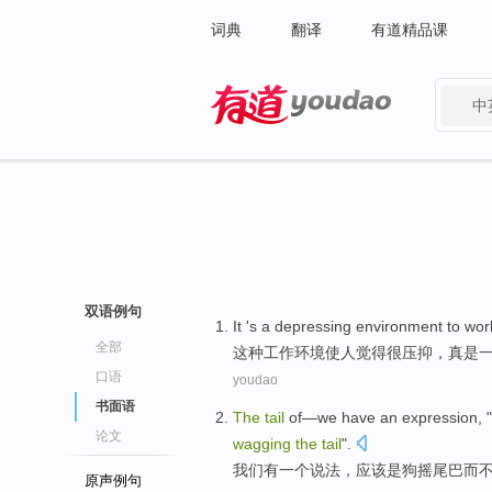
词典
翻译
有道精品课
中
有道 - 网易旗下搜索
双语例句
It
's
a
depressing
environment
to
wor
全部
这种
工作
环境
使人觉得很压抑
，真是
口语
youdao
书面语
The
tail
of—
we
have
an
expression
, "
论文
wagging
the
tail
".
我们
有
一个
说法
，
应该
是
狗
摇
尾巴
而
原声例句