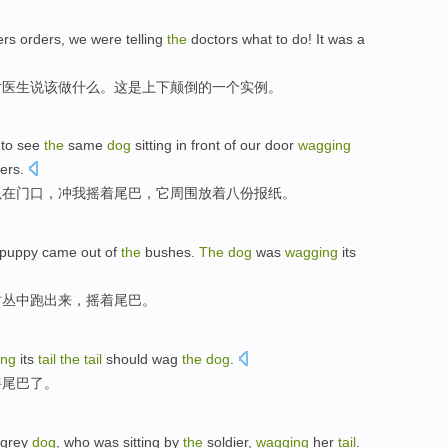
ers
orders
,
we
were
telling
the
doctors
what
to do
!
It
was
a
对医生
说
该
做
什么
。
这
是
上下
颠倒
的
一个
实例
。
to
see
the
same
dog
sitting
in front of our
door
wagging
ers
.
趴在
门口
，
冲我摇着
尾巴
，它
周围
放着八份报纸。
 puppy
came
out
of
the
bushes
.
The
dog
was
wagging
its
树丛中跑出来
，摇着尾巴。
ing
its
tail
the
tail
should
wag
the
dog
.
摇
尾巴
了
。
grey
dog
, who was
sitting by
the
soldier
,
wagging
her
tail
.