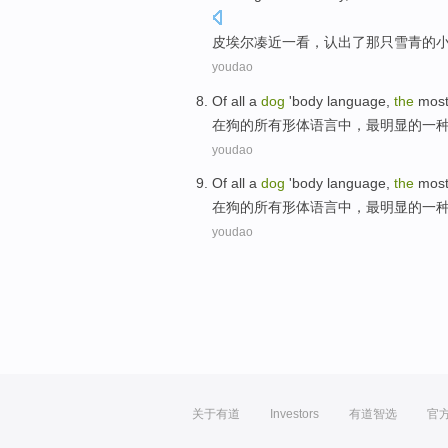
皮埃尔
凑近
一看
，认出了
那
只雪青的
youdao
Of
all
a
dog
'body
language
,
the
mos
在
狗
的
所有
形体
语言
中，
最
明显
的
一
youdao
Of
all
a
dog
'body
language
,
the
mos
在
狗
的
所有
形体
语言
中，
最
明显
的
一
youdao
关于有道
Investors
有道智选
官