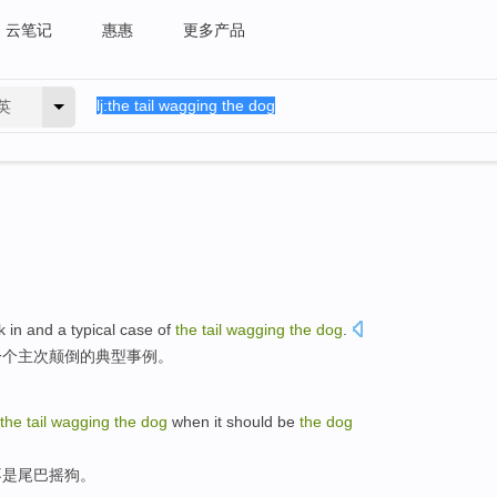
云笔记
惠惠
更多产品
英
k
in and a
typical
case
of
the
tail
wagging
the
dog
.
一个
主次
颠倒
的
典型
事例
。
the
tail
wagging
the
dog
when it
should be
the
dog
不是尾巴摇狗。