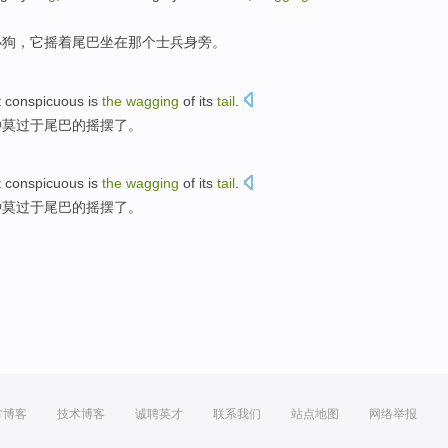
小狗
，它摇着尾巴
坐在
那个
士兵身旁。
t
conspicuous
is
the
wagging
of its
tail
.
种莫过于
尾巴
的摇摆了。
t
conspicuous
is
the
wagging
of its
tail
.
种莫过于
尾巴
的摇摆了。
方博客
技术博客
诚聘英才
联系我们
站点地图
网络举报