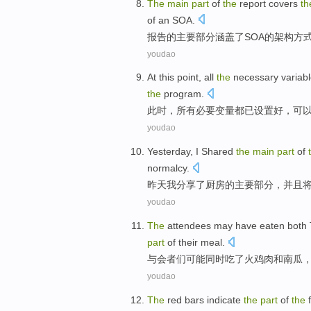
The
main
part
of
the
report
covers
th
of
an SOA.
报告
的
主要
部分
涵盖
了SOA
的
架构
方
youdao
At this point
,
all
the
necessary
variab
the
program
.
此时
，
所有
必要
变量
都
已
设置好
，
可
youdao
Yesterday
,
I
Shared
the
main
part
of
normalcy
.
昨天
我
分享
了
厨房
的
主要
部分
，并且
youdao
The
attendees
may
have eaten
both
part
of
their
meal.
与会者
们
可能
同时
吃
了
火
鸡肉
和
南瓜
youdao
The
red
bars
indicate
the
part
of
the