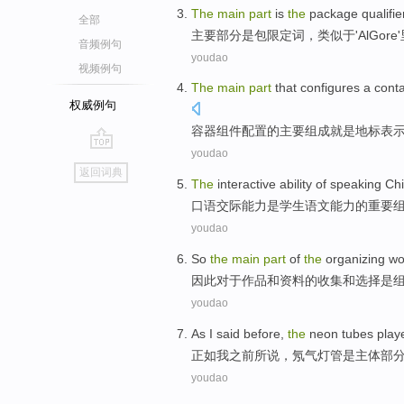
The
main
part
is
the
package
qualifie
全部
主要
部分
是
包
限定词
，
类似
于
'
Al
Gore
音频例句
youdao
视频例句
The
main
part
that
configures
a
conta
权威例句
容器
组件
配置
的
主要
组成
就是
地标
表
youdao
go
返回词典
top
The
interactive
ability
of
speaking Ch
口语
交际
能力
是
学生
语文
能力
的
重要
youdao
So
the
main
part
of
the
organizing
wo
因此
对于
作品
和
资料
的
收集
和
选择
是
youdao
As
I
said
before
,
the
neon tubes play
正如
我
之前
所说
，
氖气
灯管是
主体
部
youdao