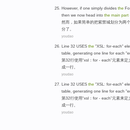
However
,
if
one simply
divides
the
Fo
then
we
now
head
into
the
main
part
然而
，
如果
简单
的把
紫禁城
划分
为
两
分
了。
youdao
Line 32
USES
the
"
XSL
:
for-each
"
el
table
,
generating
one
line
for
each
"
e
第32
行使
用
“
xsl
：
for - each
”
元素
来
定
成
一
行
。
youdao
Line 32
USES
the
"
XSL
:
for-each
"
el
table
,
generating
one
line
for
each
"
e
第32
行使
用
“
xsl
：
for - each
”
元素
来
定
成
一
行
。
youdao