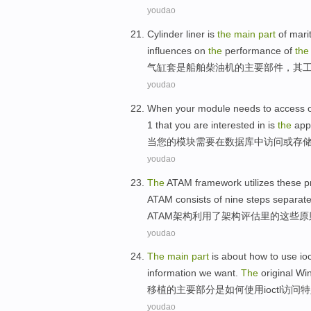
youdao
Cylinder liner
is
the
main
part
of
mari
influences
on
the
performance
of
the
气缸
套
是
船舶
柴油机
的
主要
部件
，
其
youdao
When
your
module
needs
to
access
1
that
you
are
interested
in is
the
app
当
您
的
模块
需要
在
数据库
中
访问
或
存
youdao
The
ATAM
framework
utilizes
these
p
ATAM consists of nine steps separate
ATAM
架构
利用
了
架构
评估
里
的
这些
原
youdao
The
main
part
is
about
how
to
use
ioc
information
we
want
.
The
original Wi
移植
的
主要
部分
是
如何
使用
ioctl
访问
特
youdao