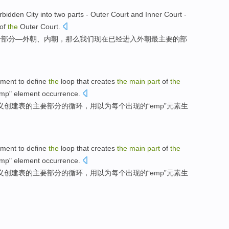
rbidden City
into
two
parts
-
Outer
Court
and
Inner
Court
-
of
the
Outer
Court
.
个
部分
—
外
朝
、
内
朝，
那么
我们
现在已经
进入
外朝
最
主要
的
部
ement
to
define
the
loop
that
creates
the
main
part
of
the
mp
" element
occurrence
.
义
创建
表
的
主要
部分
的
循环
，用以
为
每个
出现
的“
emp
”元素
生
ement
to
define
the
loop
that
creates
the
main
part
of
the
mp
" element
occurrence
.
义
创建
表
的
主要
部分
的
循环
，用以
为
每个
出现
的“
emp
”元素
生