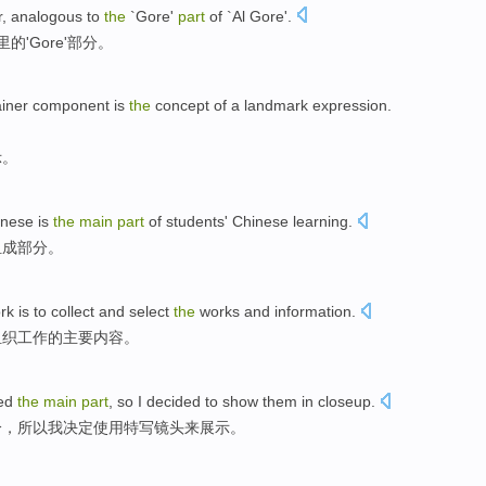
r
,
analogous
to
the
`Gore
'
part
of `Al
Gore
'
.
'里的'Gore'部分。
iner
component
is
the
concept of a
landmark
expression
.
示
。
inese
is
the
main
part
of
students'
Chinese
learning.
组成部分
。
rk
is
to
collect
and
select
the
works
and
information.
组织
工作
的
主要
内容
。
ed
the
main
part
,
so
I
decided
to
show
them in closeup
.
分
，
所以
我
决定
使用
特写
镜头
来
展示
。