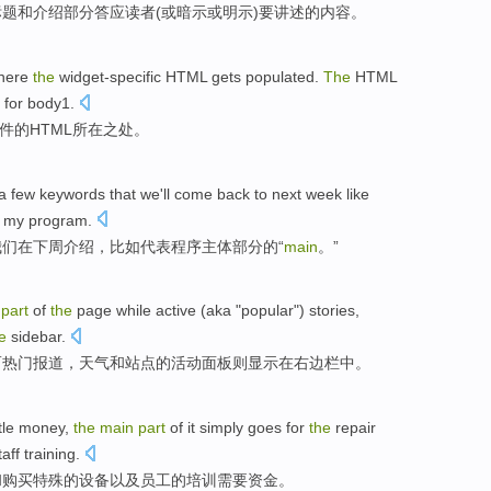
标题
和
介绍部分
答应
读者(或
暗示
或
明示
)要讲述的内容。
here
the
widget-specific
HTML
gets populated.
The
HTML
 for body1.
件的
HTML
所在之处。
a few
keywords
that
we
'll come back to next
week
like
f my
program
.
我们
在
下周
介绍，
比如
代表
程序
主体
部分
的
“
main
。”
part
of
the
page
while
active (aka "
popular
")
stories
,
e
sidebar
.
而
热门
报道
，
天气
和
站点
的
活动
面板
则显示在右边栏中。
ttle
money
,
the
main
part
of
it simply
goes for
the
repair
taff
training
.
和
购买
特殊
的
设备
以及
员工
的
培训
需要
资金。