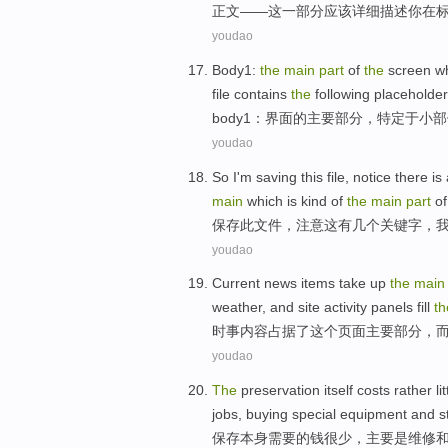
正文
——
这
一部分
应该
详细描述
你
在
youdao
Body1
:
the
main
part
of
the
screen w
file contains
the
following placeholder
body1
：界面
的
主要
部分
，特定于小部
youdao
So I'm saving
this
file
,
notice
there is
main
which is kind
of
the
main
part
o
保存
此
文件
，
注意
这
有
几个
关键
字
，
youdao
Current
news
items
take up
the
main
weather
,
and
site
activity
panels
fill
th
时事
内容
占据
了
这个
页面
主要
部分
，
youdao
The
preservation
itself costs rather
li
jobs,
buying
special
equipment
and
s
保存
本身
需要
的
钱
很少
，
主要
是维修