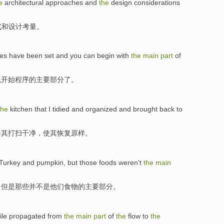
e
architectural
approaches
and
the
design
considerations
式
和
设计
考量
。
les
have been
set
and
you can
begin with
the
main
part
of
以
开始
程序
的
主要
部分
了
。
the
kitchen
that
I tidied
and organized and
brought
back
to
将其
打扫
干净，
使
其
恢复
原样。
 Turkey
and
pumpkin
,
but
those foods
weren
't
the
main
，
但是
那些
并
不是他们食物的
主要
部分
。
file
propagated
from
the
main
part
of
the
flow
to
the