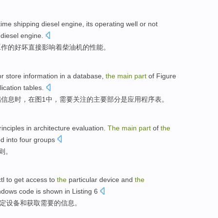
time shipping
diesel
engine,
its
operating
well or not
diesel
engine.
工作
的
好坏
直接影响着柴油机的
性能
。
or
store
information
in
a
database
,
the
main
part
of
Figure
lication
tables
.
储
信息
时，在
图
1
中，
需要
关注
的
主要
部分
是
应用程序
表
。
rinciples
in
architecture
evaluation
.
The
main
part
of
the
d into four groups
则
。
tl
to
get
access
to
the
particular
device
and
the
ndows code is shown in Listing 6
定
设备
和
获取
需要
的
信息
。