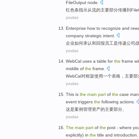
FileOutput
node
.
红色
条
指示
从
流
的
主要
部分
传播
到
Fil
youdao
Enterprise
how to
recognize
and
rew
company
strategic
intent
.
企业
如何
承认
和
回报
员工
是
传递
公司
youdao
WebCal
uses
a
table
for
the
frame
wi
middle
of
the
frame.
WebCal
对
框架
使用
一个
表格
，
主要
部
youdao
This
is
the
main
part
of
the
case
man
event triggers
the
following actions.
这
是
案例
管理
资产
的
主要
部分
。
youdao
The
main
part
of
the
post
- where
yo
explicitly
)
in
the
title
and
introduction
.