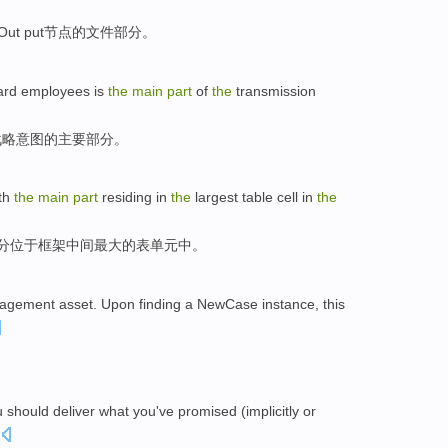
eOut
put
节点
的
文件
部分。
ard
employees
is
the
main
part
of
the
transmission
战略
意图
的
主要
部分
。
th
the
main
part
residing in
the
largest
table cell in
the
分
位于框架
中间
最大
的
表单元中。
agement
asset
. Upon finding a NewCase instance, this
u
should
deliver what you
've promised
(
implicitly
or