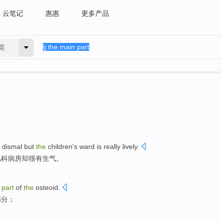
云笔记
惠惠
更多产品
英
dismal
but
the
children's ward
is
really
lively
.
儿科
病房
却
很
有生气。
part
of
the
osteoid
.
部分
；