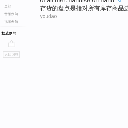
of
all
merchandise
on hand.
全部
存货
的盘点
是指
对
所有
库存
商品
音频例句
youdao
视频例句
权威例句
go
返回词典
top