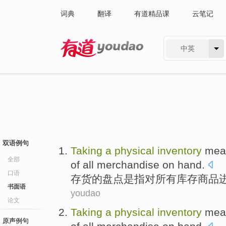
词典
翻译
有道精品课
云笔记
中英
有道 - 网易旗下搜索
双语例句
Taking
a
physical
inventory
mea
全部
of
all
merchandise
on hand.
口语
存货
的盘点
是指
对
所有
库存
商品
书面语
youdao
论文
Taking
a
physical
inventory
mea
原声例句