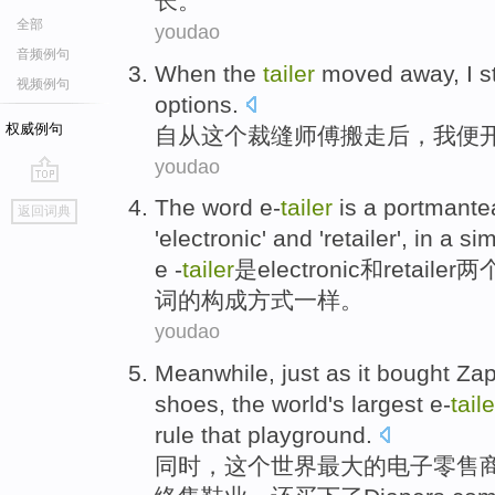
长
。
全部
youdao
音频例句
When
the
tailer
moved away,
I
s
视频例句
options
.
权威例句
自从
这个
裁缝
师傅搬走后，
我
便
youdao
go
The word
e-
tailer
is
a portmant
返回词典
top
'
electronic
'
and
'
retailer
', in a
sim
e -
tailer
是
electronic
和
retailer
两
词的构成
方式
一样
。
youdao
Meanwhile
,
just
as it
bought
Za
shoes
, the
world
's
largest
e-
taile
rule
that playground.
同时
，这个
世界
最大
的电子零售