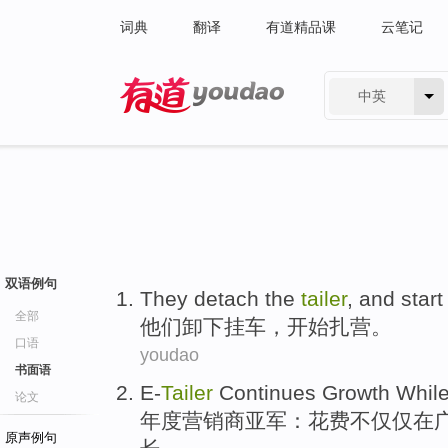
词典
翻译
有道精品课
云笔记
中英
有道 - 网易旗下搜索
双语例句
They
detach the
tailer
, and
start
全部
他们
卸下
挂车
，
开始
扎营
。
口语
youdao
书面语
E-
Tailer
Continues
Growth
While
论文
年度
营销商
亚军：
花费
不仅仅
在
原声例句