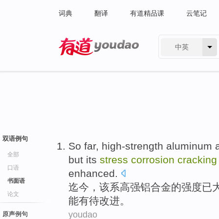
词典
翻译
有道精品课
云笔记
中英
有道 - 网易旗下搜索
双语例句
So far
,
high-strength
aluminum a
全部
but
its
stress
corrosion
cracking
口语
enhanced
.
书面语
迄今
，该系
高强
铝合金
的强度
已
论文
能
有待
改进。
youdao
原声例句