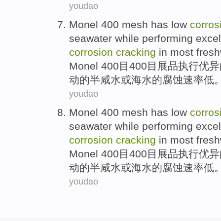
youdao
Monel
400
mesh
has
low
corros
seawater
while
performing
excel
corrosion
cracking
in
most
fres
Monel
400
目
400目展品
执行
优异
动
的
半咸水
或
海水
的
腐蚀
速率
低
youdao
Monel
400
mesh
has
low
corros
seawater
while
performing
excel
corrosion
cracking
in
most
fres
Monel
400
目
400目展品
执行
优异
动
的
半咸水
或
海水
的
腐蚀
速率
低
youdao