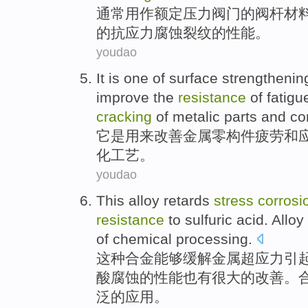
通常
用作
额定
压力
阀门
的阀
杆
材
的
抗
应力
腐蚀
裂纹
的性能。
youdao
It
is
one
of
surface
strengthenin
improve
the
resistance
of
fatigu
cracking
of metalic parts and
co
它
是
用来
改善
金属零构件
疲劳
和
化
工艺
。
youdao
This
alloy
retards
stress
corrosi
resistance
to sulfuric
acid.
Alloy
of
chemical
processing
.
这种
合金
能够
缓解
金属超
应力
引
酸腐蚀的性能
也有
很大的
改善
。
泛
的
应用
。