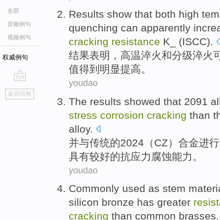
全部
Results
show that
both high tem
音频例句
quenching
can
apparently
incre
视频例句
cracking
resistance
K_ (
ISCC
).
结果
表明
，
高温
淬火
和
分级淬火
权威例句
值得
到明显
提高
。
youdao
go
返回词典
top
The
results
showed that
2091
al
stress
corrosion
cracking
than t
alloy.
并与
传统
的
2024（
CZ
）
合金
进行
具有
较好的
抗
应力
腐蚀
能力。
youdao
Commonly
used
as
stem
materi
silicon
bronze
has
greater
resis
cracking
than
common
brasses
.