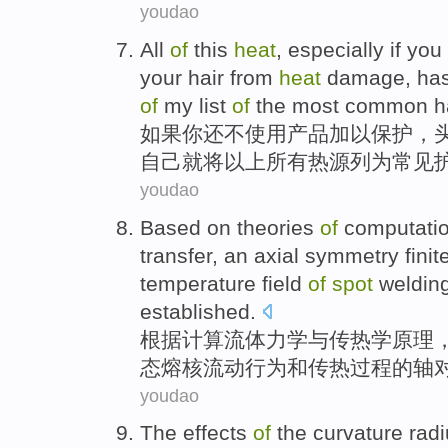
youdao
All
of
this
heat
, especially
if
you
your
hair
from
heat
damage
, ha
of
my
list
of
the most
common
h
如果
你
还
不
使用
产品
加以
保护，
自己
就将
以上所有
热源
列为
常见
youdao
Based on
theories
of
computatio
transfer
, an
axial symmetry
fini
temperature field
of
spot
weldin
established
.
根据
计算
流体
力学
与
传热学
原理
态熔核
流动行为
和
传热过程
的
轴
youdao
The
effects
of
the
curvature
rad