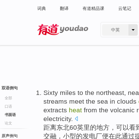
词典
翻译
有道精品课
云笔记
中英
有道 - 网易旗下搜索
双语例句
Sixty
miles
to
the
northeast
, ne
全部
streams
meet the
sea
in
clouds
口语
extracts
heat
from the
volcanic
书面语
electricity
.
论文
距离
东北
60
英里
的
地方
，可以看
交融，
小型
的
发电厂
便
在
此通过
原声例句