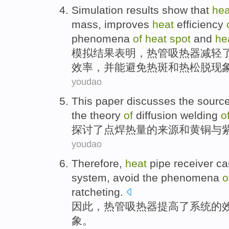
Simulation
results
show that
hea
mass
,
improves
heat
efficiency
phenomena
of
heat
spot
and
he
模拟
结果
表明
，
热管
吸热
器
减轻
效率
，
并
能避免
热
斑
和
热松脱
现
youdao
This paper discusses
the
sourc
the
theory
of
diffusion
welding
o
探讨
了
点焊
热量
的
来源
和
黄铜
与
youdao
Therefore
,
heat
pipe
receiver c
system
,
avoid
the
phenomena
o
ratcheting
.
因此
，
热管
吸热
器
提高
了
系统
的
象
。