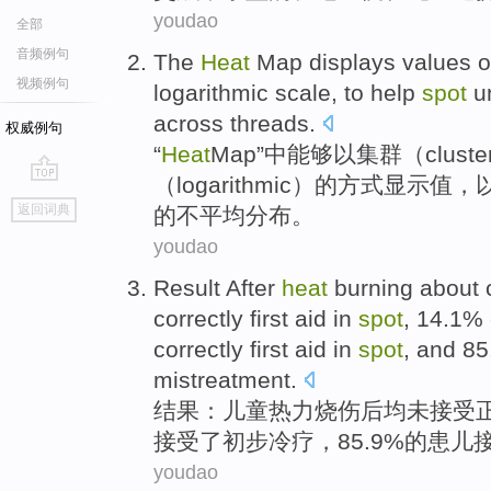
youdao
全部
音频例句
The
Heat
Map
displays
values
o
视频例句
logarithmic
scale,
to
help
spot
u
across
threads
.
权威例句
“
Heat
Map
”中能够以
集群
（clust
（logarithmic）的方式
显示
值
，
go
返回词典
的
不平均
分布
。
top
youdao
Result
After
heat
burning
about
correctly first
aid
in
spot
, 14.1%
correctly first aid in
spot
, and 8
mistreatment.
结果
：
儿童
热力
烧伤
后
均未
接受
接受了
初步
冷疗，85.9%的患
youdao