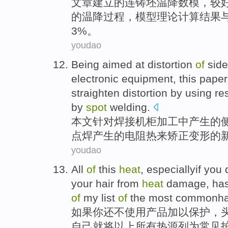
文章
建立
的
连铸
坯温降数模，较
的温
降
过程，
模型
理论计算结果
3%。
youdao
Being
aimed
at
distortion
of
side
electronic equipment,
this paper
straighten
distortion
by using
re
by
spot
welding
.
本文针对
焊接
机柜加工
中
产生
的
点焊产生的
电阻
热
来
矫正变形的
youdao
All
of
this
heat
, especiallyif
you
your hair
from
heat
damage
, ha
of
my
list
of
the most
commonha
如果
你
还
不
使用
产品
加以
保护
，
自己
就将以上
所有
热源
列为常见