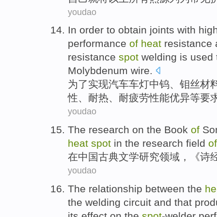
youdao
In order to
obtain
joints
with
hig
performance
of
heat
resistance
resistance
spot
welding
is
used
Molybdenum
wire
.
为了
实现汽车车灯中
钨
、
钼
丝材
性
、
耐热
、
耐
疲劳
性能
优异
等要
youdao
The
research
on
the
Book
of
So
heat
spot
in the research
field
of
在
中国
古典
文学
研究
领域
，《
诗
youdao
The
relationship between
the
he
the
welding
circuit
and
that prod
its
effect
on
the
spot
-welder
per