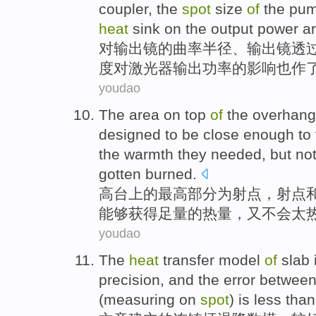
coupler
, the
spot
size
of
the
pu
heat
sink
on the output
power
a
对
输出
镜
的
曲率
半径
、输出镜
透
度
对激光器输出
功率
的
影响
也
作
youdao
The area on
top
of
the
overhang
designed
to be
close
enough
to
the warmth they needed,
but
no
gotten
burned
.
高台上
的
最高
部分
为
射
点
，射点
能够
获得
足量
的
热量
，
又
不会
太
youdao
The
heat
transfer model
of
slab
precision, and the
error
betwee
(measuring
on
spot
) is
less than