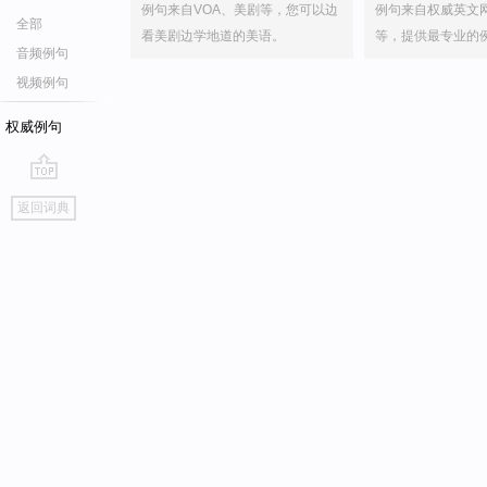
例句来自VOA、美剧等，您可以边
例句来自权威英文
全部
看美剧边学地道的美语。
等，提供最专业的
音频例句
视频例句
权威例句
go
返回词典
top