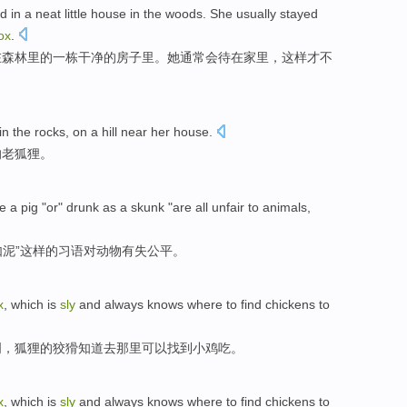
ed
in
a
neat little
house
in the
woods
.
She
usually
stayed
ox
.
在
森林里
的一
栋干净
的
房子
里。
她
通常会
待在
家里
，这样才不
in
the
rocks,
on a hill
near
her house
.
的
老狐狸
。
ke
a pig "or"
drunk
as
a
skunk
"are all
unfair
to
animals
,
如
泥”
这样
的习语
对
动物
有失公平
。
x
, which is
sly
and always
knows
where
to
find
chickens
to
明，狐狸的
狡猾
知道
去那里
可以
找到
小鸡
吃
。
x
, which is
sly
and always
knows
where
to
find
chickens
to