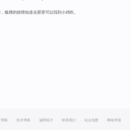
明，狐狸的
狡猾
知道
去那里
可以
找到
小鸡
吃
。
方博客
技术博客
诚聘英才
联系我们
站点地图
网络举报