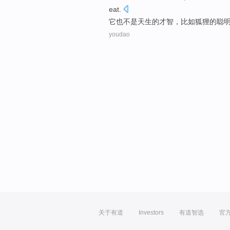
eat
.
它
也
不是
天生
的
才智
，
比如
狐狸
的聪
youdao
关于有道
Investors
有道智选
官