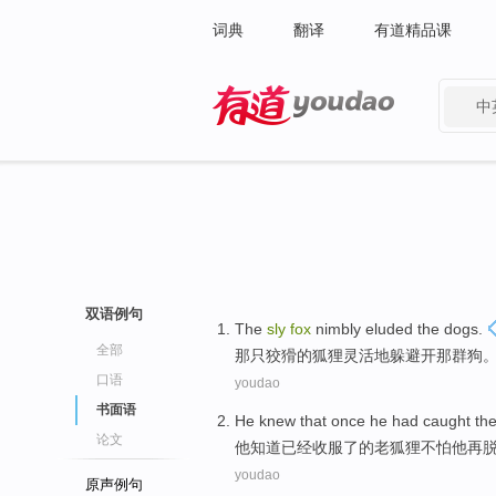
词典
翻译
有道精品课
中
有道 - 网易旗下搜索
双语例句
The
sly
fox
nimbly
eluded
the
dogs.
全部
那
只狡猾
的
狐狸
灵活
地躲避开那群狗
口语
youdao
书面语
He
knew that
once he
had
caught th
论文
他
知道
已经
收服
了
的
老狐狸
不怕他再
youdao
原声例句