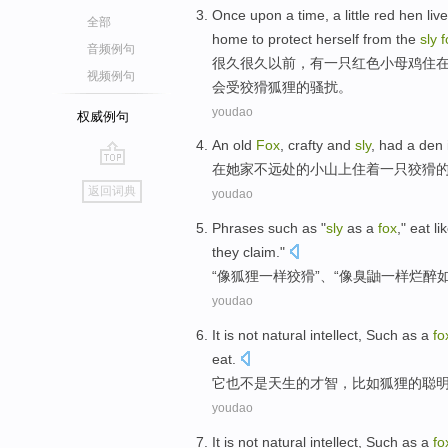
Once upon a time
,
a
little
red
hen
liv
全部
home
to protect herself
from the
sly
f
音频例句
很久
很久以前，有
一
只
红色
小母鸡
住
视频例句
会受狡猾狐狸的骚扰。
youdao
权威例句
An
old
Fox
,
crafty
and
sly
, had a den
在
她家不远处的小
山上
住着
一
只狡猾
go
返回词典
youdao
top
Phrases
such
as
"
sly
as
a
fox
," eat
li
they claim."
“
像
狐狸
一样
狡猾
”、“
像
臭
鼬一样
烂醉
youdao
It
is
not
natural
intellect
,
Such as
a
fo
eat
.
它
也
不是
天生
的
才智
，
比如
狐狸
的聪
youdao
It
is
not
natural
intellect
,
Such as
a
fo