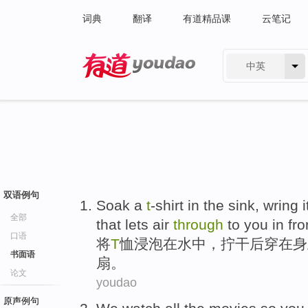
词典
翻译
有道精品课
云笔记
中英
有道 - 网易旗下搜索
双语例句
Soak
a
t
-shirt
in
the sink
,
wring i
全部
that lets
air
through
to you in fr
口语
将
T
恤
浸泡
在
水中
，
拧
干后穿在身
书面语
扇。
论文
youdao
原声例句