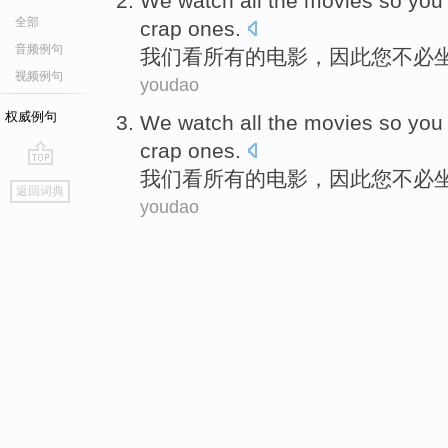
We
watch
all
the
movies
so
you
全部
crap
ones.
音频例句
我们
看
所有
的
电影
，
因此
您
不必
视频例句
youdao
权威例句
We
watch
all
the
movies
so
you
crap
ones.
我们
看
所有
的
电影
，
因此
您
不必
go
返回词典
top
youdao