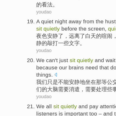
的看法。
youdao
A
quiet
night
away from
the
hust
sit
quietly
before
the
screen
,
qui
夜色
安静
了，
远离
了
白天
的
喧闹
静的
敲打
一些
文字。
youdao
We
can't
just
sit
quietly
and
wait
because
our
brains
need
that d
things
.
我们
只是
不能
安静
地
坐在
那
等
公
们
的
大脑
需要
消遣，
需要
处理
些
youdao
We
all
sit
quietly
and
pay attent
listeners
is
important
too
–
and 