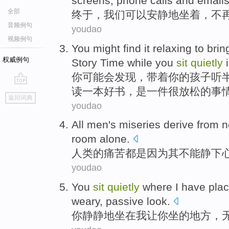
screens
,
phone calls
and
email
全部
终于
，
我们
可以
安静地
坐着
，
不
音频例句
youdao
视频例句
Y
ou might find it relaxing to brin
权威例句
Story Time while you
sit
quietly
i
你
可能会发现，带着你的孩子听
读一本好书，是一件很放松的事
go
返回词典
top
youdao
All
men
's
miseries
derive from
n
room
alone
.
人类
的
痛苦
都
是因为其
不能
静下
youdao
You
sit
quietly
where
I
have
plac
weary
, passive
look
.
你
静静地
坐在
我
让
你坐的
地方
，