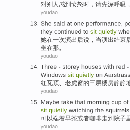
对
别人
感到
愤怒
时
，请先
深呼吸
youdao
She
said
at
one
performance
,
p
they continued
to
sit
quietly
whe
她
在
一次
演出
后
说
，
当
演出
结束
坐在
那
。
youdao
Three
- storey
houses with
red
-
Windows
sit
quietly
on
Aarstras
红
瓦
顶
、
老虎
窗
的
三
层
楼房
静静
youdao
Maybe take that morning cup o
sit
quietly
watching
the squirrels
可以端
着早茶
或者
咖啡走
到
院子
youdao