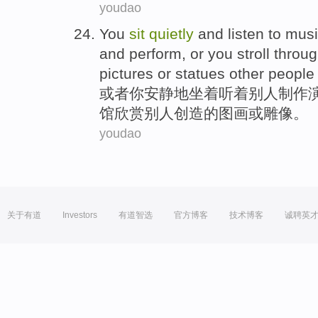
youdao
You
sit
quietly
and listen
to
musi
and
perform
,
or
you
stroll throu
pictures
or
statues
other
people
或者
你
安静地
坐
着听
着
别人
制作
馆
欣赏别人创造的
图画
或
雕像
。
youdao
关于有道
Investors
有道智选
官方博客
技术博客
诚聘英