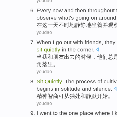
youdao
Every now and then
throughout
observe
what
's
going
on around
在
这
一天
不时地静静地
坐
着
并
观
youdao
When
I
go out
with
friends
,
they
sit
quietly
in the
corner
.
当
我
和
朋友
出去
的时候，
他们
总
角落里。
youdao
Sit
Quietly
. The process of culti
begins
in
solitude
and
silence
.
精神
智商
可从
独处
和
静默
开始
。
youdao
I
went to
the one
place where
I