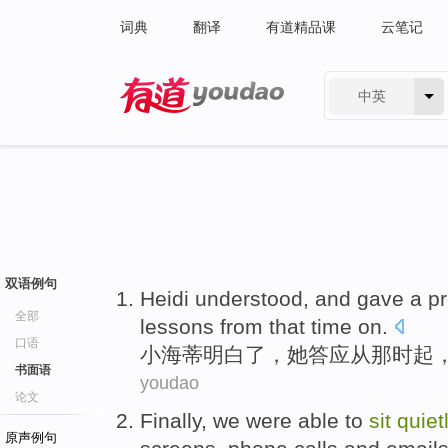
词典
翻译
有道精品课
云笔记
中英
有道 - 网易旗下搜索
双语例句
Heidi
understood
, and
gave
a pr
全部
lessons
from
that
time
on.
口语
小海蒂
明白了
，
她答应
从
那时
起
书面语
youdao
论文
Finally
,
we
were
able to
sit
quiet
原声例句