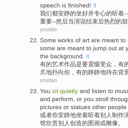
speech
is
finished
!
我们
都
安静
的
坐
好
并
专心
的听着--
重要
--
然后
当
演说
结束后
热烈的
鼓
youdao
Some
works of
art
are
meant
to
some are
meant
to
jump out at
the
background
.
有的
艺术作品
是
要
震慑
受众，
有
爪
地
扑
向
你
，
有的
静静地
待
在
背
youdao
You
sit
quietly
and listen
to
musi
and
perform
,
or
you
stroll throu
pictures
or
statues
other
people
或者
你
安静地
坐
着听
着
别人
制作
馆
欣赏别人创造的
图画
或
雕像
。