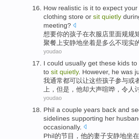
How
realistic
is
it
to expect
your
clothing
store
or
sit
quietly
durin
meeting
?
想
要
你
的
孩子
在
衣服
店
里面
规规
聚餐上
安静地
坐
着
是
多么
不
现实
youdao
I
could
usually
get
these
kids
to
to
sit
quietly
.
However
,
he
was
j
我
通常都
可以让
这些
孩子
参与
或
上
，
但是
，
他
却
大声
喧哗，令人
youdao
Phil
a couple years back and s
sidelines
supporting
her
husban
occasionally
.
Phil
的节目，
他
的
妻子
安静地
坐