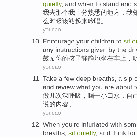
quietly
, and
when
to stand and
s
我
去
那个我十分
熟悉
的
地方
，
我
么时候
该站
起来吟唱。
youdao
Encourage
your
children
to
sit
q
any instructions given by
the
dri
鼓励
你
的
孩子
静静地
坐在
车上
，
youdao
Take
a few
deep breaths
,
a sip
o
and
review what
you
are about t
做
几
次
深呼吸
，
喝
一小口水，
自
说的内容。
youdao
When you
're infuriated
with
som
breaths
,
sit
quietly
,
and
think
fo