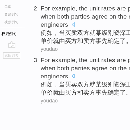
全部
For example
, the
unit
rates
are
p
音频例句
when
both parties
agree
on the 
视频例句
engineers
.
例如
，
当
买卖
双方
就
某
级别
资深
权威例句
单价就
由
买方
和
卖方
事先
确定了
youdao
go
返回词典
top
For example
, the
unit
rates
are
p
when
both parties
agree
on the 
engineers
.
例如
，
当
买卖
双方
就
某
级别
资深
单价就
由
买方
和
卖方
事先
确定了
youdao