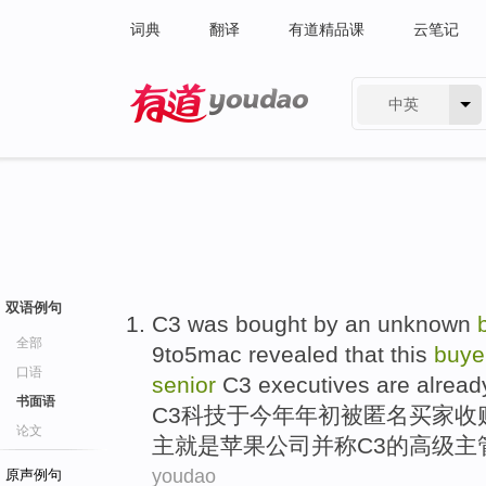
词典
翻译
有道精品课
云笔记
中英
有道 - 网易旗下搜索
双语例句
C3
was
bought
by
an unknown
全部
9
to5mac
revealed that
this
buye
口语
senior
C3
executives
are alread
书面语
C3
科技于
今年
年初
被
匿名
买家
收
论文
主
就是
苹果
公司
并称
C3的
高级
主
youdao
原声例句