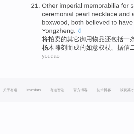
Other
imperial memorabilia for
s
ceremonial pearl necklace
and
boxwood
, both
believed
to have
Yongzheng
.
将
拍卖
的
其它
御用
物品还
包括
一
杨木
雕刻而成
的
如意
权杖
。
据信
youdao
关于有道
Investors
有道智选
官方博客
技术博客
诚聘英