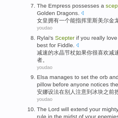
The Empress
possesses
a
scep
Golden Dragons.
女皇
拥有
一个
能
指挥
里斯美尔
金
youdao
Rylai
's
Scepter
if
you
really
love
best for Fiddle.
减速
的水晶节
杖
如果
你
很
喜欢
减
者。
youdao
Elsa
manages to
set the
orb
an
pillow
before
anyone
notices
th
安娜
设法
在
别人
注意
到冰块
之前
youdao
The Lord
will
extend
your
might
rule
in
the midst of
your
enemie