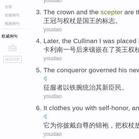
youdao
全部
The crown
and
the
scepter
are
t
音频例句
王冠
与
权杖
是
国王
的
标志。
视频例句
youdao
权威例句
Later
,
the Cullinan
I was placed
卡利
南
一号
后来
镶嵌
在
了
英王权
go
youdao
返回词典
top
The conqueror
governed
his
ne
征服者
以铁腕
统治
其
新
臣民。
youdao
It
clothes
you
with
self-honor
, a
它
为
你
披戴
自尊的锦袍，
把
权杖
youdao