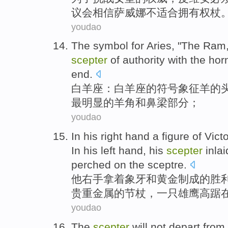
议会
相信萨威娜
不
适合
拥有权杖
youdao
The
symbol
for
Aries
, "The
Ram
scepter
of
authority
with
the
hor
end.
白羊座
：白羊座
的
符号象征
羊的
最明显的
羊角
和
鼻梁部分；
youdao
In
his
right hand
a figure
of
Vict
In his
left
hand, his
scepter
inlai
perched on
the
sceptre
.
他
右手
拿着
象牙
和
黄金
制成
的
胜
贵重金属
的节杖，
一
只雄鹰
高踞
youdao
The
scepter
will not
depart
from