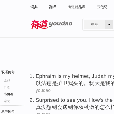
词典
翻译
有道精品课
云笔记
中英
有道 - 网易旗下搜索
双语例句
Ephraim
is
my
helmet,
Judah
m
全部
以法莲
是
护卫
我
头的。
犹大
是我
口语
youdao
书面语
Surprised
to see
you
.
How's
th
论文
真没想到
会遇到
你
权杖
做的
怎么
原声例句