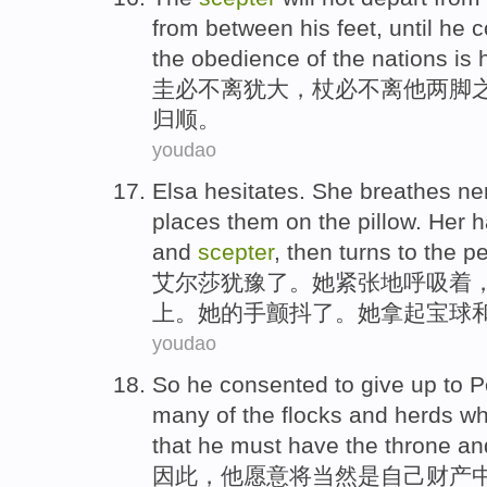
from
between
his
feet
,
until
he
c
the
obedience
of
the nations
is
圭
必
不离
犹大
，杖必不离
他
两
脚
归顺
。
youdao
Elsa
hesitates
.
She
breathes
ne
places
them
on the
pillow
.
Her
h
and
scepter
,
then
turns to
the pe
艾尔莎
犹豫了
。
她
紧张地
呼吸着
上
。
她
的
手
颤抖了
。她
拿
起
宝球
youdao
So
he
consented to
give up to P
many
of the
flocks
and
herds wh
that
he
must
have
the throne
an
因此
，
他
愿意
将当然
是
自己财产