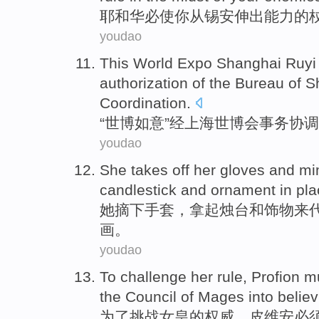
耶和华
必
使
你
从
锡安
伸出
能力的
youdao
This World
Expo
Shanghai
Ruyi
authorization
of the Bureau of
S
Coordination.
“
世博
如意
”
经
上海
世博会
事务协调
youdao
She
takes off her gloves
and
mi
candlestick
and
ornament
in
pla
她
摘下
手套，
拿
起
烛台
和
饰物
来
画
。
youdao
To
challenge
her rule,
Profion
m
the
Council
of
Mages
into
believ
为了
挑战
女皇
的
权威，
皮维安
必